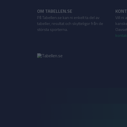
OM TABELLEN.SE
KONT
På Tabellen.se kan ni enkelt ta del av
Vill ni
tabeller, resultat och skytteligor från de
kanske
största sporterna.
Oavsett
kontak