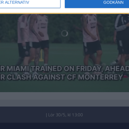
ER ALTERNATIV
GODKÄNN
| Lör 30/5, kl 13:00