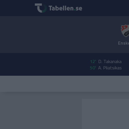
Ensk
12'
D. Takanaka
50'
A. Pliatsikas