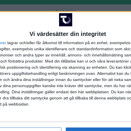
1:a halvlek
aka
Vi värdesätter din integritet
L. Magn
orer
lagrar och/eller får åtkomst till information på en enhet, exempelvi
ifter, exempelvis unika identifierare och standardinformation som skic
onser och andra typer av innehåll, annons- och innehållsmätning sam
2:a halvlek
 och förbättra produkter.
Med din tillåtelse kan vi och våra leverantöre
isk positionering och identifiering via skanning av enheten. Du kan klic
ikas
örers uppgiftsbehandling enligt beskrivningen ovan. Alternativt kan du f
on och ändra dina inställningar innan du samtycker eller för att neka sa
av dina personuppgifter kanske inte kräver ditt samtycke, men du har rä
ling. Dina inställningar gäller endast den här webbplatsen. Du kan nä
r dra tillbaka ditt samtycke genom att gå tillbaka till denna webbplats 
ned på webbsidan.