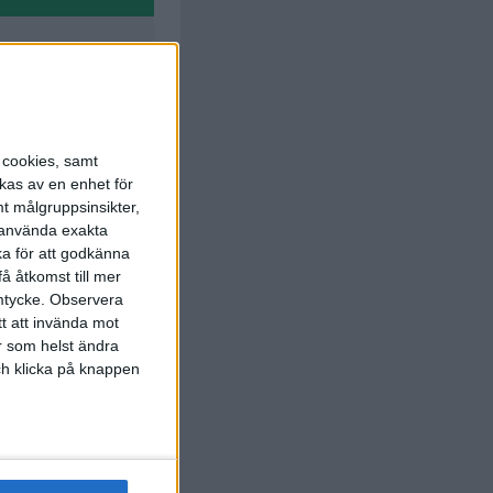
us Gasser
s cookies, samt
39 min
kas av en enhet för
t målgruppsinsikter,
r använda exakta
ka för att godkänna
å åtkomst till mer
mtycke.
Observera
tt att invända mot
r som helst ändra
63 min
och klicka på knappen