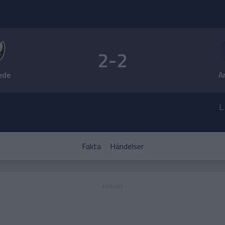
2-2
ede
A
L
Fakta
Händelser