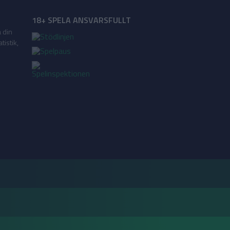
18+ SPELA ANSVARSFULLT
a din
tistik,