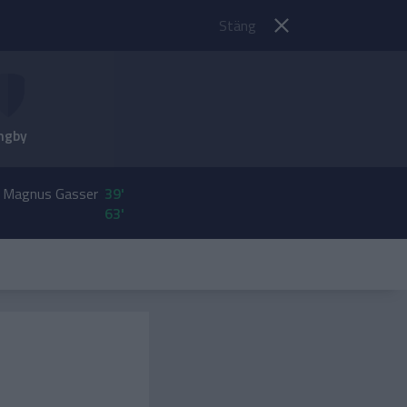
Stäng
ngby
. Magnus Gasser
39'
63'