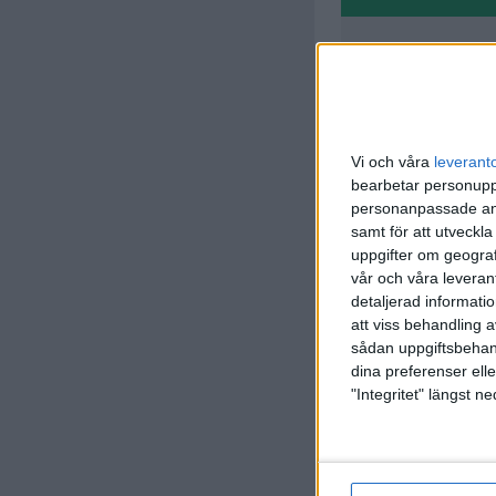
D. Takan
12 min
Vi och våra
leverant
bearbetar personuppg
personanpassade ann
samt för att utveckla
uppgifter om geograf
A. Pliats
vår och våra leverant
50 min
detaljerad informati
att viss behandling 
sådan uppgiftsbehand
dina preferenser elle
"Integritet" längst 