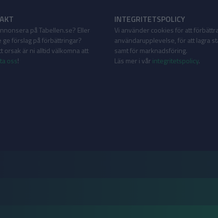
AKT
INTEGRITETSPOLICY
 annonsera på Tabellen.se? Eller
Vi använder cookies för att förbättr
 ge förslag på förbättringar?
användarupplevelse, för att lagra sta
 orsak är ni alltid välkomna att
samt för marknadsföring.
ta oss
!
Läs mer i vår
integritetspolicy
.