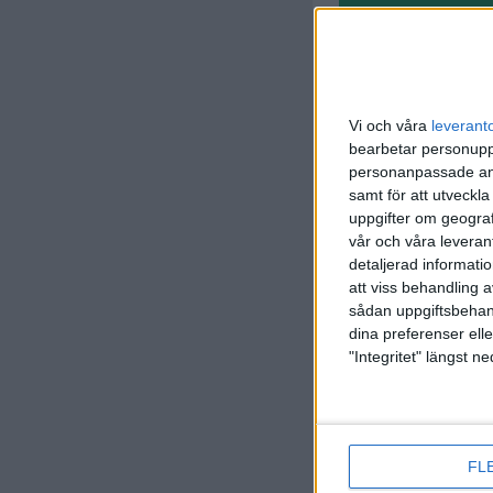
Vi och våra
leverant
bearbetar personuppg
personanpassade ann
samt för att utveckla
W. Gust
69 min
uppgifter om geograf
vår och våra leverant
E. Gradin
detaljerad informati
83 min
att viss behandling 
sådan uppgiftsbehand
dina preferenser elle
"Integritet" längst 
FL