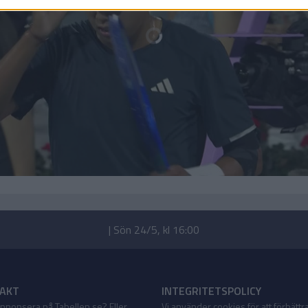
| Sön 24/5, kl 16:00
AKT
INTEGRITETSPOLICY
 annonsera på Tabellen.se? Eller
Vi använder cookies för att förbättr