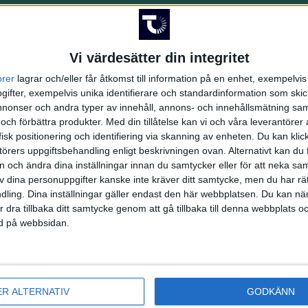
1:a halvlek
Vi värdesätter din integritet
Inga händelser
orer
lagrar och/eller får åtkomst till information på en enhet, exempelvi
2:a halvlek
ifter, exempelvis unika identifierare och standardinformation som skic
onser och andra typer av innehåll, annons- och innehållsmätning sam
 och förbättra produkter.
Med din tillåtelse kan vi och våra leverantöre
afsson
isk positionering och identifiering via skanning av enheten. Du kan klic
örers uppgiftsbehandling enligt beskrivningen ovan. Alternativt kan du f
on och ändra dina inställningar innan du samtycker eller för att neka sa
av dina personuppgifter kanske inte kräver ditt samtycke, men du har rä
ling. Dina inställningar gäller endast den här webbplatsen. Du kan nä
r dra tillbaka ditt samtycke genom att gå tillbaka till denna webbplats 
ned på webbsidan.
ER ALTERNATIV
GODKÄNN