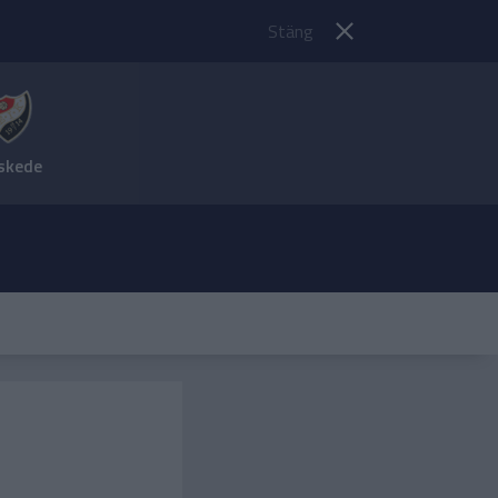
Stäng
skede