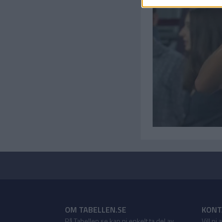
OM TABELLEN.SE
KONT
På Tabellen.se kan ni enkelt ta del av
Vill ni