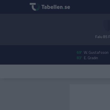
Falu BS 
69'
W. Gustafsson
83'
E. Gradin