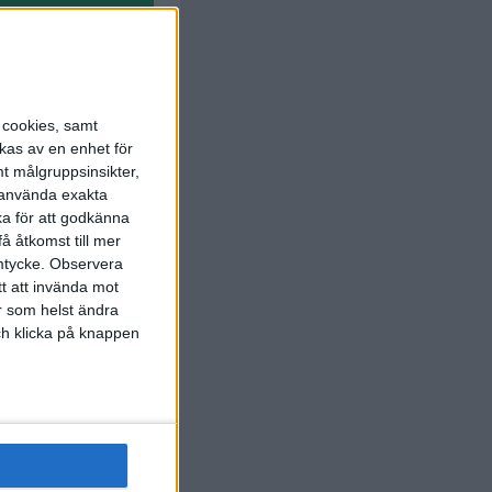
s cookies, samt
kas av en enhet för
t målgruppsinsikter,
r använda exakta
ka för att godkänna
å åtkomst till mer
mtycke.
Observera
tt att invända mot
r som helst ändra
och klicka på knappen