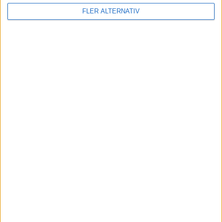
FLER ALTERNATIV
| Sön 24/5, kl 15:00