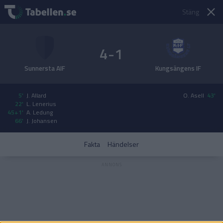
Stäng
4-1
Sunnersta AIF
Kungsängens IF
5'
J. Allard
O. Asell
43'
22'
L. Lenerius
45+1'
A. Ledung
66'
J. Johansen
Fakta
Händelser