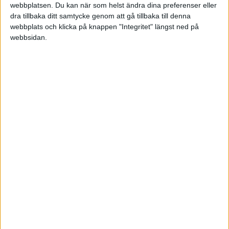
webbplatsen. Du kan när som helst ändra dina preferenser eller
dra tillbaka ditt samtycke genom att gå tillbaka till denna
webbplats och klicka på knappen "Integritet" längst ned på
Sön 24/5, kl 15:00
webbsidan.
Matchstart
HÄNDELSER
1:a halvlek