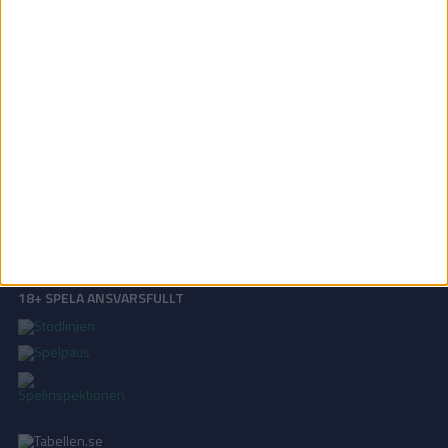
OM TABELLEN.SE
På Tabellen.se kan ni enkelt ta del av tabeller, resultat och skytteligor från
de största sporterna.
KONTAKT
Vill ni annonsera på Tabellen.se? Eller kanske ge förslag på förbättringar?
Oavsett orsak är ni alltid välkomna att
kontakta oss
!
INTEGRITETSPOLICY
Vi använder cookies för att förbättra din användarupplevelse, för att lagra
statistik, samt för marknadsföring.
Läs mer i vår
integritetspolicy
.
18+ SPELA ANSVARSFULLT