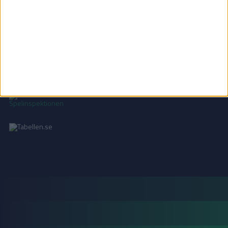
INTEGRITETSPOLICY
Vi använder cookies för att förbättra din användarupplevelse, för att lagra
statistik, samt för marknadsföring.
Läs mer i vår
integritetspolicy
.
18+ SPELA ANSVARSFULLT