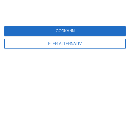
GODKÄNN
FLER ALTERNATIV
| Sön 24/5, kl 13:00
OM TABELLEN.SE
På Tabellen.se kan ni enkelt ta del av tabeller, resultat och skytteligor från
de största sporterna.
KONTAKT
Vill ni annonsera på Tabellen.se? Eller kanske ge förslag på förbättringar?
Oavsett orsak är ni alltid välkomna att
kontakta oss
!