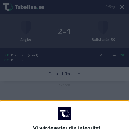
Stäng
2-1
Angby
Bollstanäs SK
41'
K. Kotiram (straff)
R. Lindqvist
79'
82'
K. Kotiram
Fakta
Händelser
Vi värdesätter din integritet