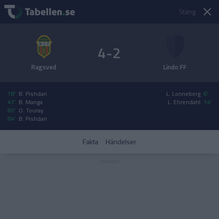
Stäng
4-2
Ragsved
Lindo FF
18'
B. Pishdari
L. Lonneberg
6'
41'
B. Manga
L. Ehrendahl
14'
65'
O. Touray
84'
B. Pishdari
Fakta
Händelser