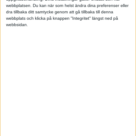
Division 2 Södra Svealand
webbplatsen. Du kan när som helst ändra dina preferenser eller
dra tillbaka ditt samtycke genom att gå tillbaka till denna
Lör 6/6, kl 14:00
webbplats och klicka på knappen "Integritet" längst ned på
Matchstart
webbsidan.
HÄNDELSER
1:a halvlek