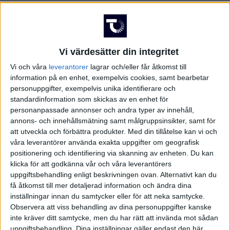
Vi värdesätter din integritet
Vi och våra
leverantorer
lagrar och/eller får åtkomst till
information på en enhet, exempelvis cookies, samt bearbetar
personuppgifter, exempelvis unika identifierare och
standardinformation som skickas av en enhet för
personanpassade annonser och andra typer av innehåll,
annons- och innehållsmätning samt målgruppsinsikter, samt för
att utveckla och förbättra produkter.
Med din tillåtelse kan vi och
våra leverantörer använda exakta uppgifter om geografisk
positionering och identifiering via skanning av enheten. Du kan
klicka för att godkänna vår och våra leverantörers
uppgiftsbehandling enligt beskrivningen ovan. Alternativt kan du
få åtkomst till mer detaljerad information och ändra dina
inställningar innan du samtycker eller för att neka samtycke.
Observera att viss behandling av dina personuppgifter kanske
FAKTA
inte kräver ditt samtycke, men du har rätt att invända mot sådan
uppgiftsbehandling. Dina inställningar gäller endast den här