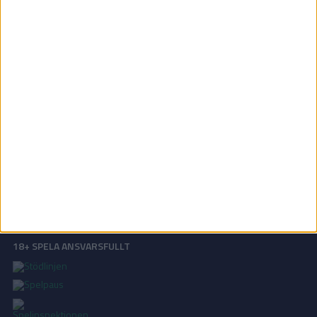
Division 2 Södra Svealand | Lör 6/6, kl 14:00
OM TABELLEN.SE
På Tabellen.se kan ni enkelt ta del av tabeller, resultat och skytteligor från
de största sporterna.
KONTAKT
Vill ni annonsera på Tabellen.se? Eller kanske ge förslag på förbättringar?
Oavsett orsak är ni alltid välkomna att
kontakta oss
!
INTEGRITETSPOLICY
Vi använder cookies för att förbättra din användarupplevelse, för att lagra
statistik, samt för marknadsföring.
Läs mer i vår
integritetspolicy
.
18+ SPELA ANSVARSFULLT