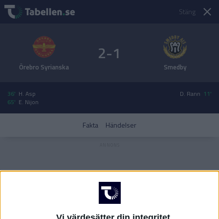
Stäng
2-1
Örebro Syrianska
Smedby
36'
H. Asp
D. Rann
11'
65'
E. Nijon
Fakta
Händelser
Vi värdesätter din integritet