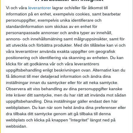
Vi och våra
leverantorer
lagrar och/eller får åtkomst till
information på en enhet, exempelvis cookies, samt bearbetar
personuppgifter, exempelvis unika identifierare och
standardinformation som skickas av en enhet för
personanpassade annonser och andra typer av innehåll,
annons- och innehållsmätning samt målgruppsinsikter, samt för
att utveckla och förbättra produkter.
Med din tillåtelse kan vi och
våra leverantörer använda exakta uppgifter om geografisk
positionering och identifiering via skanning av enheten. Du kan
klicka för att godkänna vår och våra leverantörers
uppgiftsbehandling enligt beskrivningen ovan. Alternativt kan du
få åtkomst till mer detaljerad information och ändra dina
inställningar innan du samtycker eller för att neka samtycke.
Observera att viss behandling av dina personuppgifter kanske
inte kräver ditt samtycke, men du har rätt att invända mot sådan
uppgiftsbehandling. Dina inställningar gäller endast den här
webbplatsen. Du kan när som helst ändra dina preferenser eller
FAKTA
dra tillbaka ditt samtycke genom att gå tillbaka till denna
webbplats och klicka på knappen "Integritet" längst ned på
Division 2 Södra Svealand
webbsidan.