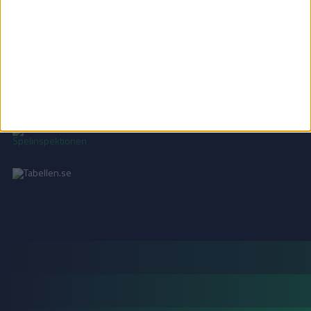
INTEGRITETSPOLICY
Vi använder cookies för att förbättra din användarupplevelse, för att lagra
statistik, samt för marknadsföring.
Läs mer i vår
integritetspolicy
.
18+ SPELA ANSVARSFULLT