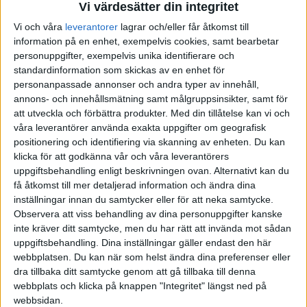
Vi värdesätter din integritet
Vi och våra
leverantorer
lagrar och/eller får åtkomst till
information på en enhet, exempelvis cookies, samt bearbetar
personuppgifter, exempelvis unika identifierare och
standardinformation som skickas av en enhet för
personanpassade annonser och andra typer av innehåll,
annons- och innehållsmätning samt målgruppsinsikter, samt för
att utveckla och förbättra produkter.
Med din tillåtelse kan vi och
våra leverantörer använda exakta uppgifter om geografisk
positionering och identifiering via skanning av enheten. Du kan
klicka för att godkänna vår och våra leverantörers
uppgiftsbehandling enligt beskrivningen ovan. Alternativt kan du
få åtkomst till mer detaljerad information och ändra dina
inställningar innan du samtycker eller för att neka samtycke.
Observera att viss behandling av dina personuppgifter kanske
inte kräver ditt samtycke, men du har rätt att invända mot sådan
uppgiftsbehandling. Dina inställningar gäller endast den här
webbplatsen. Du kan när som helst ändra dina preferenser eller
dra tillbaka ditt samtycke genom att gå tillbaka till denna
FAKTA
webbplats och klicka på knappen "Integritet" längst ned på
webbsidan.