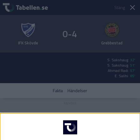
Stäng
0-4
IFK Skövde
Grebbestad
S. Sakshaug
32'
S. Sakshaug
51'
Ahmad Radi
57'
E. Salihi
85'
Fakta
Händelser