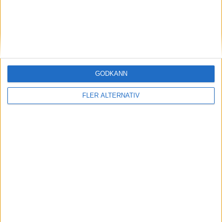
GODKÄNN
FLER ALTERNATIV
Division 2 Norra Götaland | Fre 12/6, kl 19:30
OM TABELLEN.SE
På Tabellen.se kan ni enkelt ta del av tabeller, resultat och skytteligor från
de största sporterna.