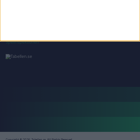
Läs mer i vår
integritetspolicy
.
18+ SPELA ANSVARSFULLT
Copyright © 2026, Tabellen.se. All Rights Reserved.