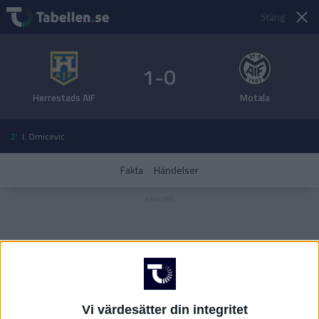
Stäng
1-0
Herrestads AIF
Motala
2'
I. Omicevic
Fakta
Händelser
Vi värdesätter din integritet