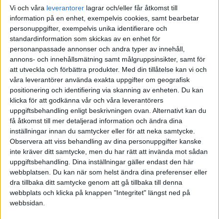
Vi och våra
leverantorer
lagrar och/eller får åtkomst till
information på en enhet, exempelvis cookies, samt bearbetar
personuppgifter, exempelvis unika identifierare och
standardinformation som skickas av en enhet för
personanpassade annonser och andra typer av innehåll,
annons- och innehållsmätning samt målgruppsinsikter, samt för
att utveckla och förbättra produkter.
Med din tillåtelse kan vi och
våra leverantörer använda exakta uppgifter om geografisk
positionering och identifiering via skanning av enheten. Du kan
klicka för att godkänna vår och våra leverantörers
uppgiftsbehandling enligt beskrivningen ovan. Alternativt kan du
få åtkomst till mer detaljerad information och ändra dina
inställningar innan du samtycker eller för att neka samtycke.
Observera att viss behandling av dina personuppgifter kanske
inte kräver ditt samtycke, men du har rätt att invända mot sådan
uppgiftsbehandling. Dina inställningar gäller endast den här
webbplatsen. Du kan när som helst ändra dina preferenser eller
FAKTA
dra tillbaka ditt samtycke genom att gå tillbaka till denna
webbplats och klicka på knappen "Integritet" längst ned på
Division 2 Norra Götaland
webbsidan.