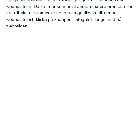
webbplatsen. Du kan när som helst ändra dina preferenser eller
Division 2 Norra Götaland
dra tillbaka ditt samtycke genom att gå tillbaka till denna
webbplats och klicka på knappen "Integritet" längst ned på
Tor 4/6, kl 19:00
webbsidan.
Matchstart
HÄNDELSER