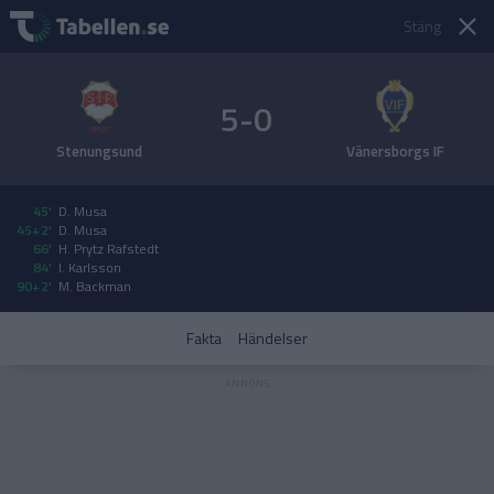
Stäng
5-0
Stenungsund
Vänersborgs IF
45'
D. Musa
45+2'
D. Musa
66'
H. Prytz Rafstedt
84'
I. Karlsson
90+2'
M. Backman
Fakta
Händelser