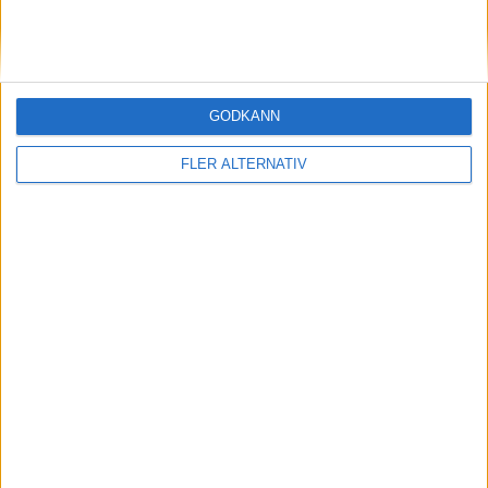
GODKÄNN
FLER ALTERNATIV
Division 2 Norra Götaland | Fre 5/6, kl 18:30
OM TABELLEN.SE
På Tabellen.se kan ni enkelt ta del av tabeller, resultat och skytteligor från
de största sporterna.
KONTAKT
Vill ni annonsera på Tabellen.se? Eller kanske ge förslag på förbättringar?
Oavsett orsak är ni alltid välkomna att
kontakta oss
!