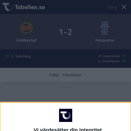
Stäng
1-2
Grebbestad
Husqvarna
79'
S. Sakshaug
H. Israelsson
13'
S. Dimitrijevic
18'
Fakta
Händelser
Vi värdesätter din integritet