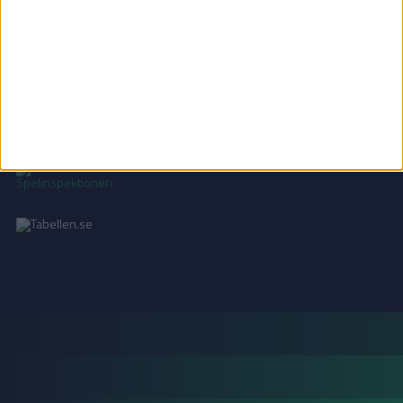
INTEGRITETSPOLICY
Vi använder cookies för att förbättra din användarupplevelse, för att lagra
statistik, samt för marknadsföring.
Läs mer i vår
integritetspolicy
.
18+ SPELA ANSVARSFULLT