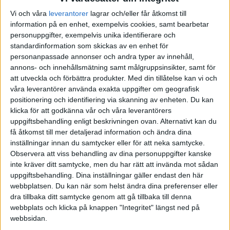
Vi och våra
leverantorer
lagrar och/eller får åtkomst till
information på en enhet, exempelvis cookies, samt bearbetar
personuppgifter, exempelvis unika identifierare och
standardinformation som skickas av en enhet för
personanpassade annonser och andra typer av innehåll,
annons- och innehållsmätning samt målgruppsinsikter, samt för
att utveckla och förbättra produkter.
Med din tillåtelse kan vi och
våra leverantörer använda exakta uppgifter om geografisk
positionering och identifiering via skanning av enheten. Du kan
klicka för att godkänna vår och våra leverantörers
uppgiftsbehandling enligt beskrivningen ovan. Alternativt kan du
få åtkomst till mer detaljerad information och ändra dina
inställningar innan du samtycker eller för att neka samtycke.
Observera att viss behandling av dina personuppgifter kanske
inte kräver ditt samtycke, men du har rätt att invända mot sådan
uppgiftsbehandling. Dina inställningar gäller endast den här
webbplatsen. Du kan när som helst ändra dina preferenser eller
FAKTA
dra tillbaka ditt samtycke genom att gå tillbaka till denna
webbplats och klicka på knappen "Integritet" längst ned på
Division 2 Norra Götaland
webbsidan.