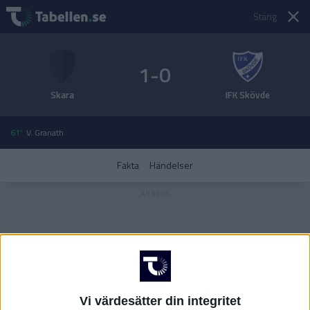
Stäng
1-0
Skara
IFK Skövde
61'
V. Granath
Fakta
Händelser
Vi värdesätter din integritet