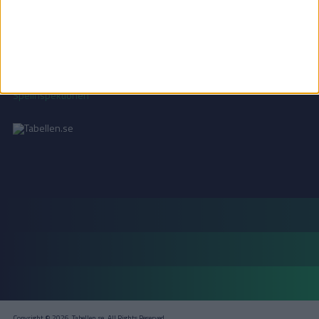
Läs mer i vår
integritetspolicy
.
18+ SPELA ANSVARSFULLT
Copyright © 2026, Tabellen.se. All Rights Reserved.