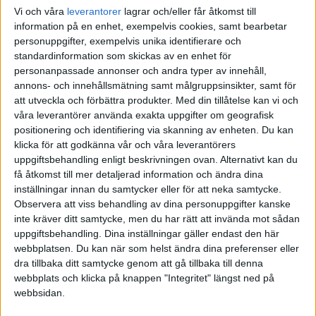
Vi och våra
leverantorer
lagrar och/eller får åtkomst till
information på en enhet, exempelvis cookies, samt bearbetar
personuppgifter, exempelvis unika identifierare och
standardinformation som skickas av en enhet för
personanpassade annonser och andra typer av innehåll,
annons- och innehållsmätning samt målgruppsinsikter, samt för
att utveckla och förbättra produkter.
Med din tillåtelse kan vi och
våra leverantörer använda exakta uppgifter om geografisk
positionering och identifiering via skanning av enheten. Du kan
klicka för att godkänna vår och våra leverantörers
uppgiftsbehandling enligt beskrivningen ovan. Alternativt kan du
få åtkomst till mer detaljerad information och ändra dina
inställningar innan du samtycker eller för att neka samtycke.
Observera att viss behandling av dina personuppgifter kanske
inte kräver ditt samtycke, men du har rätt att invända mot sådan
uppgiftsbehandling. Dina inställningar gäller endast den här
webbplatsen. Du kan när som helst ändra dina preferenser eller
FAKTA
dra tillbaka ditt samtycke genom att gå tillbaka till denna
webbplats och klicka på knappen "Integritet" längst ned på
Division 2 Norra Götaland
webbsidan.