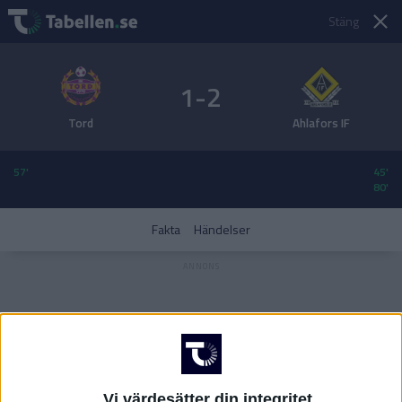
Stäng
1-2
Tord
Ahlafors IF
57'
45'
80'
Fakta
Händelser
Vi värdesätter din integritet