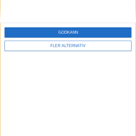
GODKÄNN
FLER ALTERNATIV
Division 2 Norra Götaland | Lör 30/5, kl 16:00
OM TABELLEN.SE
På Tabellen.se kan ni enkelt ta del av tabeller, resultat och skytteligor från
de största sporterna.
KONTAKT
Vill ni annonsera på Tabellen.se? Eller kanske ge förslag på förbättringar?
Oavsett orsak är ni alltid välkomna att
kontakta oss
!