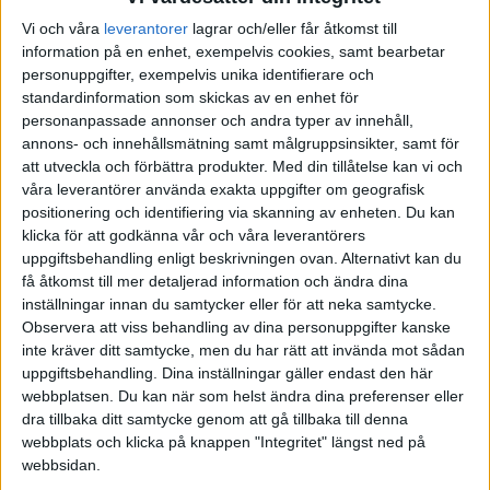
Vi och våra
leverantorer
lagrar och/eller får åtkomst till
information på en enhet, exempelvis cookies, samt bearbetar
personuppgifter, exempelvis unika identifierare och
standardinformation som skickas av en enhet för
personanpassade annonser och andra typer av innehåll,
annons- och innehållsmätning samt målgruppsinsikter, samt för
att utveckla och förbättra produkter.
Med din tillåtelse kan vi och
våra leverantörer använda exakta uppgifter om geografisk
positionering och identifiering via skanning av enheten. Du kan
klicka för att godkänna vår och våra leverantörers
uppgiftsbehandling enligt beskrivningen ovan. Alternativt kan du
få åtkomst till mer detaljerad information och ändra dina
inställningar innan du samtycker eller för att neka samtycke.
Observera att viss behandling av dina personuppgifter kanske
inte kräver ditt samtycke, men du har rätt att invända mot sådan
uppgiftsbehandling. Dina inställningar gäller endast den här
webbplatsen. Du kan när som helst ändra dina preferenser eller
FAKTA
dra tillbaka ditt samtycke genom att gå tillbaka till denna
webbplats och klicka på knappen "Integritet" längst ned på
Division 2 Norra Götaland
webbsidan.