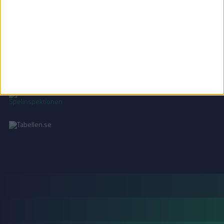
INTEGRITETSPOLICY
Vi använder cookies för att förbättra din användarupplevelse, för att lagra
statistik, samt för marknadsföring.
Läs mer i vår
integritetspolicy
.
18+ SPELA ANSVARSFULLT