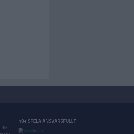
18+ SPELA ANSVARSFULLT
a din
tistik,