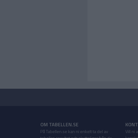
OM TABELLEN.SE
KONT
På Tabellen.se kan ni enkelt ta del av
Vill ni
tabeller, resultat och skytteligor från de
kanske