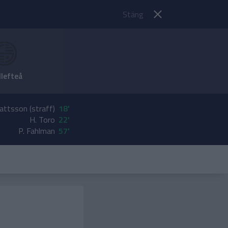
Stäng
llefteå
attsson (straff)
18'
H. Toro
22'
P. Fahlman
57'