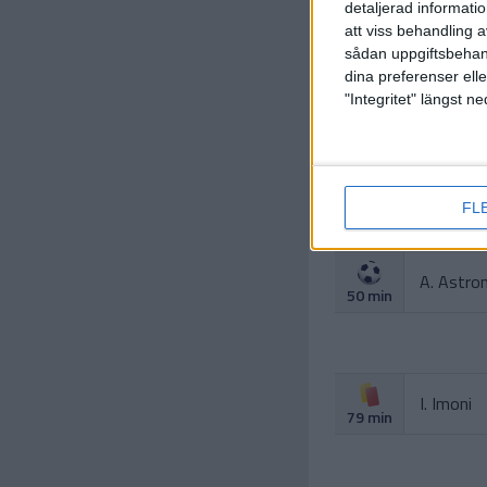
detaljerad informati
att viss behandling 
sådan uppgiftsbehand
dina preferenser elle
"Integritet" längst 
FL
A. Astro
50 min
I. Imoni
79 min