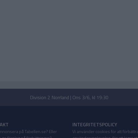
Division 2 Norrland | Ons 3/6, kl 19:30
AKT
INTEGRITETSPOLICY
 annonsera på Tabellen.se? Eller
Vi använder cookies för att förbättr
 ge förslag på förbättringar?
användarupplevelse, för att lagra sta