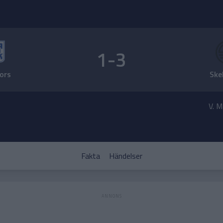
1-3
ors
Ske
V. M
Fakta
Händelser