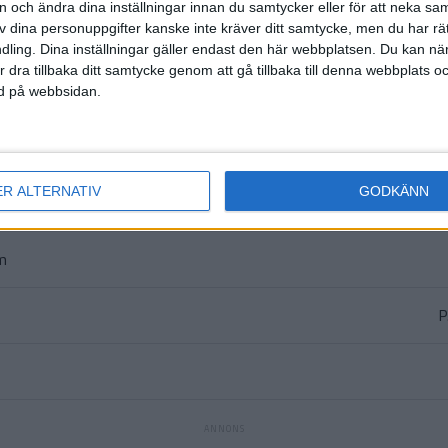
HÄNDELSER
on och ändra dina inställningar innan du samtycker eller för att neka sa
av dina personuppgifter kanske inte kräver ditt samtycke, men du har rä
1:a halvlek
ling. Dina inställningar gäller endast den här webbplatsen. Du kan nä
r dra tillbaka ditt samtycke genom att gå tillbaka till denna webbplats 
V.
ned på webbsidan.
ER ALTERNATIV
GODKÄNN
2:a halvlek
m
P