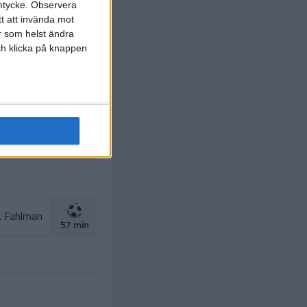
mtycke.
Observera
tt att invända mot
r som helst ändra
och klicka på knappen
 Mattsson
(straff)
18 min
H. Toro
22 min
. Fahlman
57 min