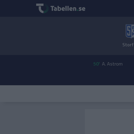
Storf
50'
A. Astrom