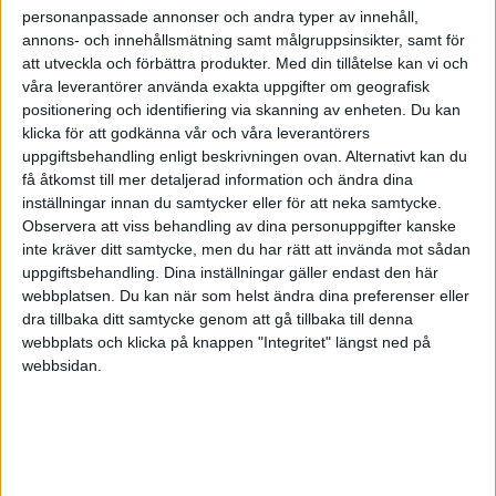
personanpassade annonser och andra typer av innehåll,
annons- och innehållsmätning samt målgruppsinsikter, samt för
att utveckla och förbättra produkter.
Med din tillåtelse kan vi och
våra leverantörer använda exakta uppgifter om geografisk
positionering och identifiering via skanning av enheten. Du kan
klicka för att godkänna vår och våra leverantörers
uppgiftsbehandling enligt beskrivningen ovan. Alternativt kan du
få åtkomst till mer detaljerad information och ändra dina
inställningar innan du samtycker eller för att neka samtycke.
Observera att viss behandling av dina personuppgifter kanske
inte kräver ditt samtycke, men du har rätt att invända mot sådan
uppgiftsbehandling. Dina inställningar gäller endast den här
webbplatsen. Du kan när som helst ändra dina preferenser eller
dra tillbaka ditt samtycke genom att gå tillbaka till denna
FAKTA
webbplats och klicka på knappen "Integritet" längst ned på
webbsidan.
Division 2 Norrland
Lör 23/5, kl 14:00
Matchstart