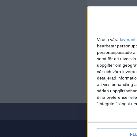
Vi och våra
leverant
bearbetar personuppg
personanpassade ann
samt för att utveckla
Portugis
uppgifter om geograf
vår och våra leverant
Sön 31/8
detaljerad informati
Matchstar
att viss behandling 
sådan uppgiftsbehand
dina preferenser elle
"Integritet" längst 
FL