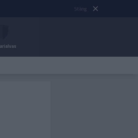
Stäng
arialvas