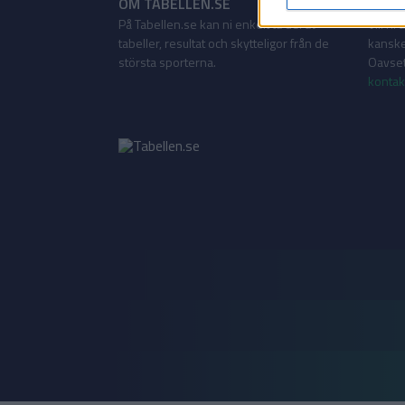
OM TABELLEN.SE
KONT
På Tabellen.se kan ni enkelt ta del av
Vill ni
tabeller, resultat och skytteligor från de
kanske
största sporterna.
Oavsett
kontak