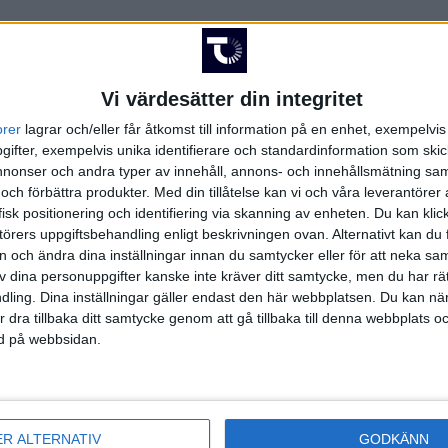
Vi värdesätter din integritet
orer
lagrar och/eller får åtkomst till information på en enhet, exempelvi
FAKTA
ifter, exempelvis unika identifierare och standardinformation som skic
onser och andra typer av innehåll, annons- och innehållsmätning sam
 och förbättra produkter.
Med din tillåtelse kan vi och våra leverantöre
iska Cupen
isk positionering och identifiering via skanning av enheten. Du kan klic
örers uppgiftsbehandling enligt beskrivningen ovan. Alternativt kan du f
, kl 18:00
on och ändra dina inställningar innan du samtycker eller för att neka sa
t
av dina personuppgifter kanske inte kräver ditt samtycke, men du har rä
ling. Dina inställningar gäller endast den här webbplatsen. Du kan nä
r dra tillbaka ditt samtycke genom att gå tillbaka till denna webbplats 
ned på webbsidan.
Portugisiska Cupen | Sön 31/8, kl 18:00
ER ALTERNATIV
GODKÄNN