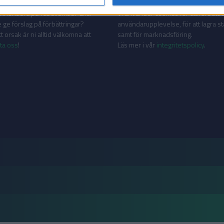
AKT
INTEGRITETSPOLICY
 annonsera på Tabellen.se? Eller
Vi använder cookies för att förbättr
 ge förslag på förbättringar?
användarupplevelse, för att lagra sta
 orsak är ni alltid välkomna att
samt för marknadsföring.
ta oss
!
Läs mer i vår
integritetspolicy
.