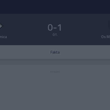
0-1
ÖT.
mica
Os M
Fakta