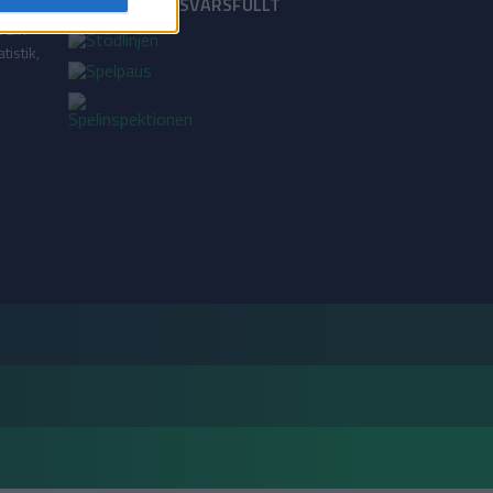
18+ SPELA ANSVARSFULLT
a din
tistik,