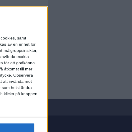
s cookies, samt
kas av en enhet för
t målgruppsinsikter,
r använda exakta
ka för att godkänna
å åtkomst till mer
mtycke.
Observera
tt att invända mot
r som helst ändra
och klicka på knappen