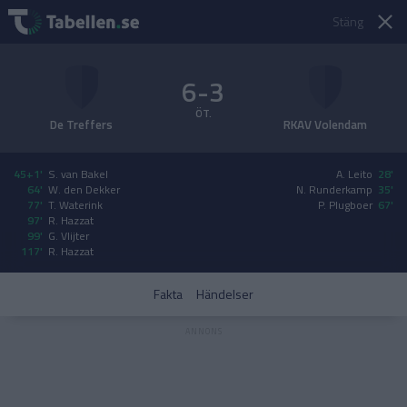
Stäng
6-3
ÖT.
De Treffers
RKAV Volendam
45+1'
S. van Bakel
A. Leito
28'
64'
W. den Dekker
N. Runderkamp
35'
77'
T. Waterink
P. Plugboer
67'
97'
R. Hazzat
99'
G. Vlijter
117'
R. Hazzat
Fakta
Händelser