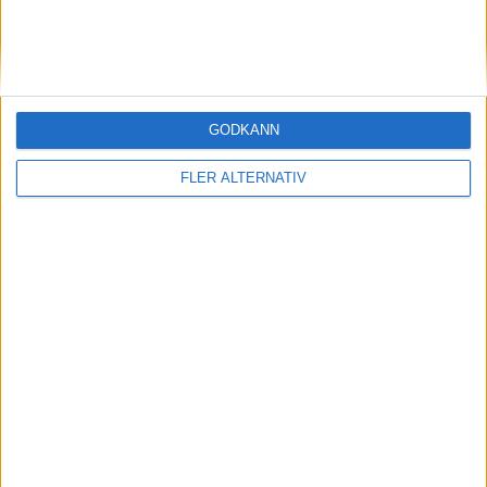
R. Hazzat
97 min
G. Vlijter
99 min
GODKÄNN
R. Hazzat
117 min
FLER ALTERNATIV