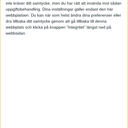
inte kräver ditt samtycke, men du har rätt att invända mot sådan
uppgiftsbehandling. Dina inställningar gäller endast den här
KNVB Cup
webbplatsen. Du kan när som helst ändra dina preferenser eller
dra tillbaka ditt samtycke genom att gå tillbaka till denna
Tis 23/9, kl 20:00
webbplats och klicka på knappen "Integritet" längst ned på
Matchstart
webbsidan.
HÄNDELSER