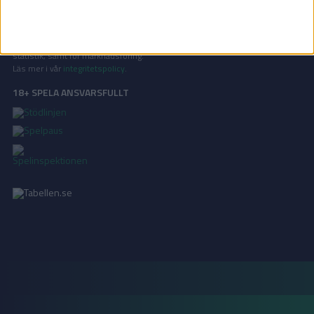
Oavsett orsak är ni alltid välkomna att
kontakta oss
!
INTEGRITETSPOLICY
Vi använder cookies för att förbättra din användarupplevelse, för att lagra
statistik, samt för marknadsföring.
Läs mer i vår
integritetspolicy
.
18+ SPELA ANSVARSFULLT