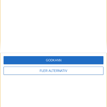
(ut.
P. Tzimas
)
69 min
M. Patiras
72 min
F. Mladenovic
72 min
C. Dessers
(ut.
A. Bakasetas
)
76 min
K. Lampsias
(ut.
L. Maidana
)
79 min
A. Gnezda Cerin
GODKÄNN
90 min
T. Jedvaj
FLER ALTERNATIV
(ut.
E. Fikaj
)
90+1 min
90+4 min
F. Djuricic
90+4 min