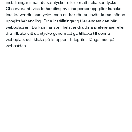
Ons 3/12, kl 18:30
inställningar innan du samtycker eller för att neka samtycke.
Matchstart
Observera att viss behandling av dina personuppgifter kanske
inte kräver ditt samtycke, men du har rätt att invända mot sådan
uppgiftsbehandling. Dina inställningar gäller endast den här
webbplatsen. Du kan när som helst ändra dina preferenser eller
dra tillbaka ditt samtycke genom att gå tillbaka till denna
webbplats och klicka på knappen "Integritet" längst ned på
webbsidan.
HÄNDELSER
1:a halvlek
Inga händelser