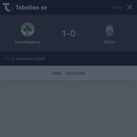
Stäng
1-0
Panathinaikos
Kifisia
67'
A. Bakasetas (straff)
Fakta
Händelser