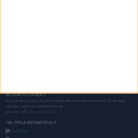
Grekiska cupen | Ons 3/12, kl 18:30
OM TABELLEN.SE
På Tabellen.se kan ni enkelt ta del av tabeller, resultat och skytteligor från
de största sporterna.
KONTAKT
Vill ni annonsera på Tabellen.se? Eller kanske ge förslag på förbättringar?
Oavsett orsak är ni alltid välkomna att
kontakta oss
!
INTEGRITETSPOLICY
Vi använder cookies för att förbättra din användarupplevelse, för att lagra
statistik, samt för marknadsföring.
Läs mer i vår
integritetspolicy
.
18+ SPELA ANSVARSFULLT