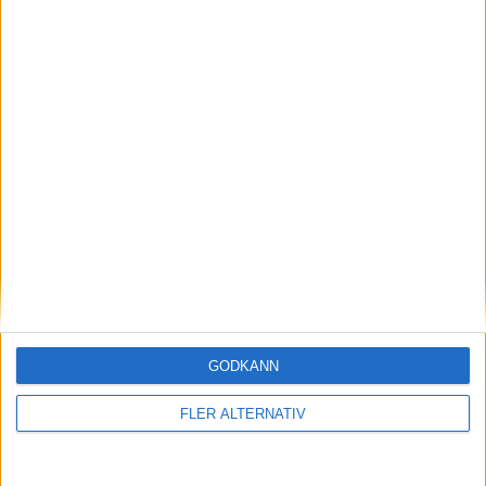
M. Nino
(ut.
Devid
)
62 min
C. Gezos
(ut.
S. Zafiris
)
66 min
D. Garcia
(ut.
M. Taremi
)
68 min
R. Vezo
(ut.
Costinha
)
68 min
Gustavo Mancha
70 min
T. Vernardos
78 min
A. El Kaabi
(ut.
D. Nascimento
)
80 min
GODKÄNN
Rodinei
(ut.
B. Onyemaechi
)
80 min
FLER ALTERNATIV
G. Strefezza
(ut.
R. Cabella
)
80 min