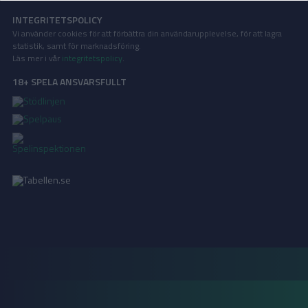
INTEGRITETSPOLICY
Vi använder cookies för att förbättra din användarupplevelse, för att lagra
statistik, samt för marknadsföring.
Läs mer i vår
integritetspolicy
.
18+ SPELA ANSVARSFULLT