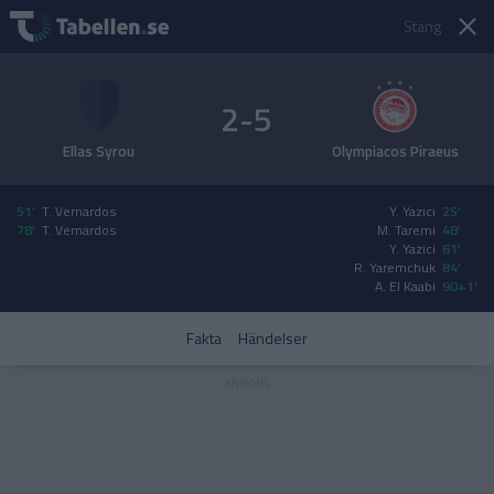
Stäng
2-5
Ellas Syrou
Olympiacos Piraeus
51'
T. Vernardos
Y. Yazici
25'
78'
T. Vernardos
M. Taremi
48'
Y. Yazici
61'
R. Yaremchuk
84'
A. El Kaabi
90+1'
Fakta
Händelser