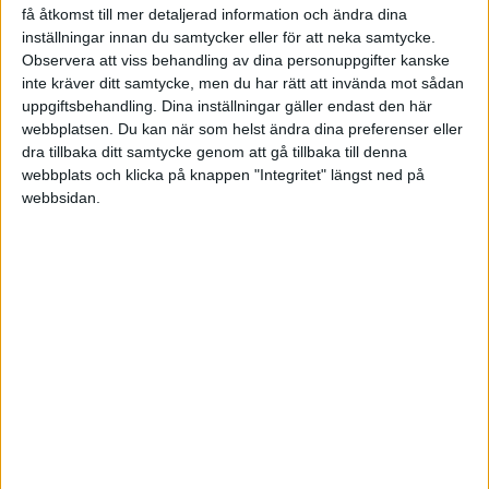
få åtkomst till mer detaljerad information och ändra dina
Grekiska cupen
inställningar innan du samtycker eller för att neka samtycke.
Observera att viss behandling av dina personuppgifter kanske
Ons 3/12, kl 12:30
inte kräver ditt samtycke, men du har rätt att invända mot sådan
Matchstart
uppgiftsbehandling. Dina inställningar gäller endast den här
webbplatsen. Du kan när som helst ändra dina preferenser eller
dra tillbaka ditt samtycke genom att gå tillbaka till denna
webbplats och klicka på knappen "Integritet" längst ned på
webbsidan.
HÄNDELSER