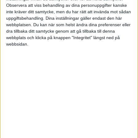
Observera att viss behandling av dina personuppgifter kanske
Grekiska cupen
inte kräver ditt samtycke, men du har rätt att invända mot sådan
uppgiftsbehandling. Dina inställningar gäller endast den här
Ons 3/12, kl 16:00
webbplatsen. Du kan när som helst ändra dina preferenser eller
Matchstart
dra tillbaka ditt samtycke genom att gå tillbaka till denna
webbplats och klicka på knappen "Integritet" längst ned på
webbsidan.
HÄNDELSER