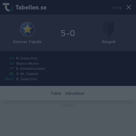
Stäng
5-0
Asteras Tripolis
Ilioupoli
22'
N. Gioacchini
34'
Munoz Mumo
77'
D. Emmanouilidis
80'
O. M. Chidera
90+3'
N. Gioacchini
Fakta
Händelser