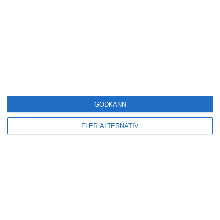
O. Alagbe
(ut.
Munoz Mumo
)
64 min
K. Ketu
(ut.
N. Kaltsas
)
64 min
G. Maidanos
(ut.
G. Lleshaj
)
64 min
O. M. Chidera
(ut.
G. Charalampoglou
)
77 min
D. Emmanouilidis
GODKÄNN
77 min
FLER ALTERNATIV
O. M. Chidera
80 min
N. Gioacchini
90+3 min