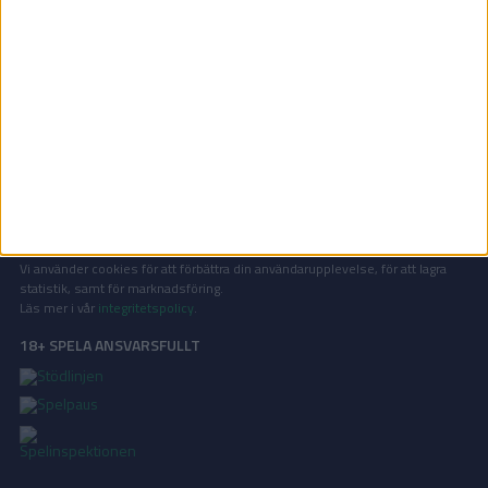
Grekiska cupen | Ons 3/12, kl 16:00
OM TABELLEN.SE
På Tabellen.se kan ni enkelt ta del av tabeller, resultat och skytteligor från
de största sporterna.
KONTAKT
Vill ni annonsera på Tabellen.se? Eller kanske ge förslag på förbättringar?
Oavsett orsak är ni alltid välkomna att
kontakta oss
!
INTEGRITETSPOLICY
Vi använder cookies för att förbättra din användarupplevelse, för att lagra
statistik, samt för marknadsföring.
Läs mer i vår
integritetspolicy
.
18+ SPELA ANSVARSFULLT