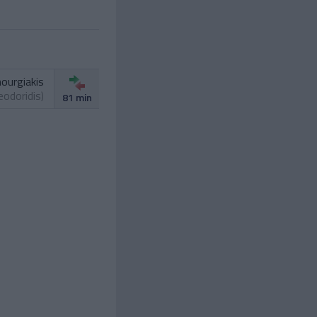
nourgiakis
eodoridis
)
81 min