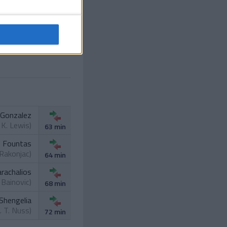
K. Lewis
55 min
 Gonzalez
.
K. Lewis
)
63 min
. Fountas
Rakonjac
)
64 min
arachalios
 Bainovic
)
68 min
 Shengelia
t.
T. Nuss
)
72 min