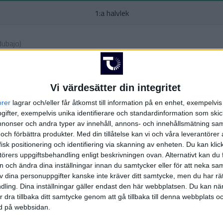
1:a halvlek
dubajo
)
K. 
Vi värdesätter din integritet
ra
orer
lagrar och/eller får åtkomst till information på en enhet, exempelvi
ifter, exempelvis unika identifierare och standardinformation som skic
onser och andra typer av innehåll, annons- och innehållsmätning sam
 och förbättra produkter.
Med din tillåtelse kan vi och våra leverantöre
isk positionering och identifiering via skanning av enheten. Du kan klic
örers uppgiftsbehandling enligt beskrivningen ovan. Alternativt kan du f
on och ändra dina inställningar innan du samtycker eller för att neka sa
2:a halvlek
av dina personuppgifter kanske inte kräver ditt samtycke, men du har rä
ling. Dina inställningar gäller endast den här webbplatsen. Du kan nä
r dra tillbaka ditt samtycke genom att gå tillbaka till denna webbplats 
F
ned på webbsidan.