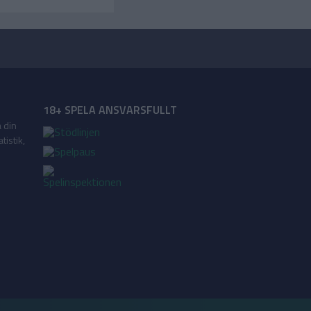
18+ SPELA ANSVARSFULLT
a din
tistik,