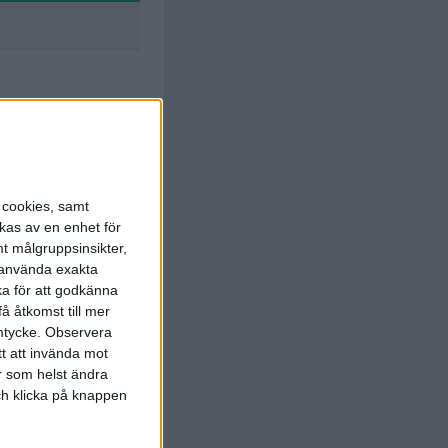
Kostoulas
14 min
s cookies, samt
kas av en enhet för
t målgruppsinsikter,
r använda exakta
ka för att godkänna
T. Nuss
å åtkomst till mer
36 min
mtycke.
Observera
tt att invända mot
r som helst ändra
och klicka på knappen
. Bainovic
54 min