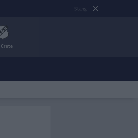
Stäng
 Crete