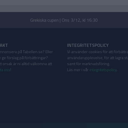
Grekiska cupen | Ons 3/12, kl 16:30
AKT
INTEGRITETSPOLICY
 annonsera på Tabellen.se? Eller
Vi använder cookies för att förbättr
 ge förslag på förbättringar?
användarupplevelse, för att lagra sta
 orsak är ni alltid välkomna att
samt för marknadsföring.
ta oss
!
Läs mer i vår
integritetspolicy
.