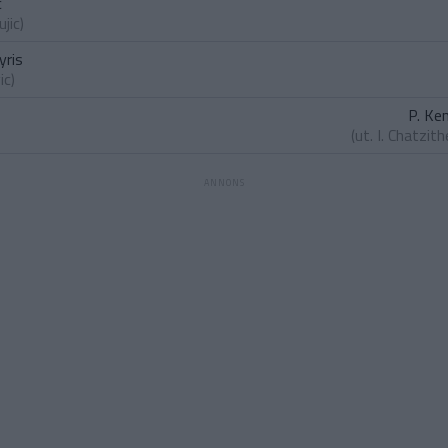
c
ujic
)
yris
ic
)
P. Ke
(ut.
I. Chatzith