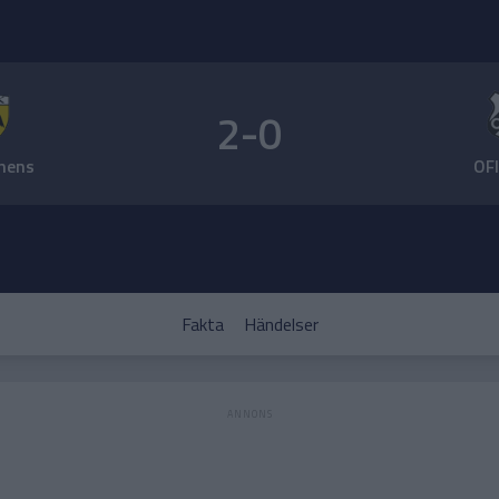
2-0
hens
OFI
Fakta
Händelser