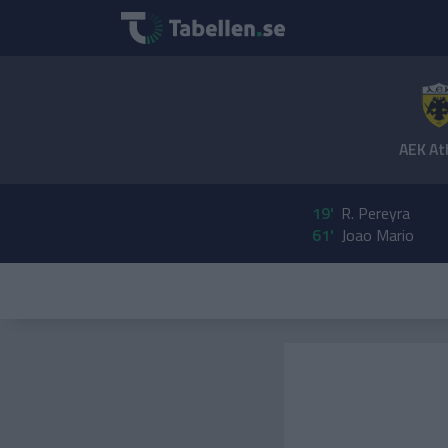
AEK At
19'
R. Pereyra
61'
Joao Mario