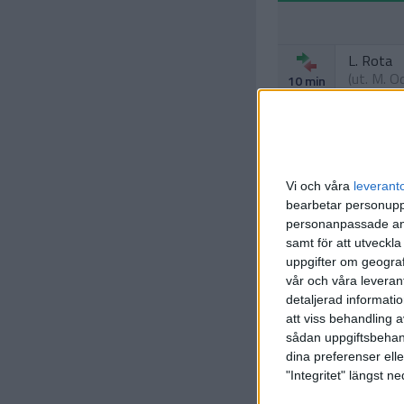
L. Rota
(ut.
M. O
10 min
R. Perey
19 min
Vi och våra
leverant
bearbetar personuppg
L. Jovic
personanpassade ann
34 min
samt för att utveckla
uppgifter om geograf
vår och våra leverant
detaljerad informati
att viss behandling 
sådan uppgiftsbehand
dina preferenser elle
"Integritet" längst 