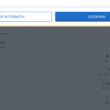
io
ER ALTERNATIV
GODKÄNN
a
reyra
)
ovic
ita
)
B.
(ut
T
(ut.
M. 
Z. K
(ut.
F.
L.
(u