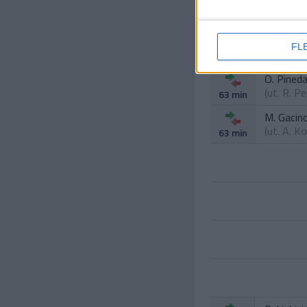
Joao Mar
FL
61 min
O. Pined
(ut.
R. Pe
63 min
M. Gacin
(ut.
A. Ko
63 min