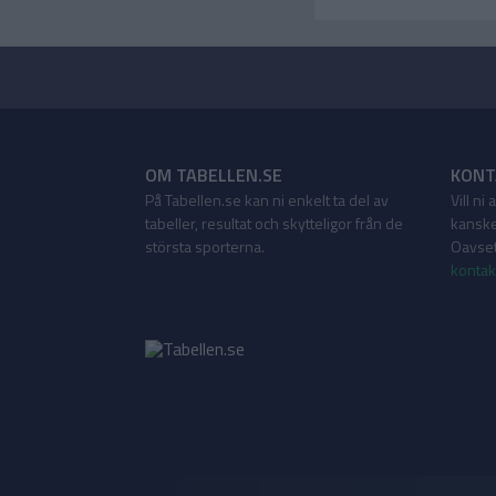
OM TABELLEN.SE
KONT
På Tabellen.se kan ni enkelt ta del av
Vill ni
tabeller, resultat och skytteligor från de
kanske
största sporterna.
Oavsett
kontak