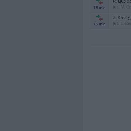
R. Ljubici
(ut.
M. Gr
75 min
Z. Kararg
(ut.
L. Jov
75 min