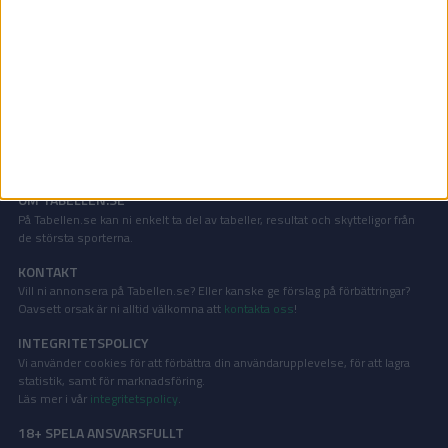
Belgiska cupen | Ons 3/12, kl 20:30
OM TABELLEN.SE
På Tabellen.se kan ni enkelt ta del av tabeller, resultat och skytteligor från
de största sporterna.
KONTAKT
Vill ni annonsera på Tabellen.se? Eller kanske ge förslag på förbättringar?
Oavsett orsak är ni alltid välkomna att
kontakta oss
!
INTEGRITETSPOLICY
Vi använder cookies för att förbättra din användarupplevelse, för att lagra
statistik, samt för marknadsföring.
Läs mer i vår
integritetspolicy
.
18+ SPELA ANSVARSFULLT