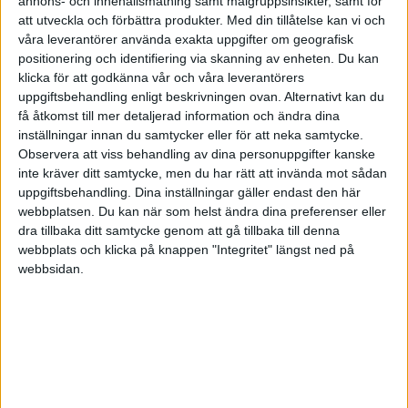
annons- och innehållsmätning samt målgruppsinsikter, samt för
att utveckla och förbättra produkter.
Med din tillåtelse kan vi och
Ons 3/12, kl 20:30
våra leverantörer använda exakta uppgifter om geografisk
Matchstart
positionering och identifiering via skanning av enheten. Du kan
klicka för att godkänna vår och våra leverantörers
uppgiftsbehandling enligt beskrivningen ovan. Alternativt kan du
få åtkomst till mer detaljerad information och ändra dina
inställningar innan du samtycker eller för att neka samtycke.
Observera att viss behandling av dina personuppgifter kanske
inte kräver ditt samtycke, men du har rätt att invända mot sådan
uppgiftsbehandling. Dina inställningar gäller endast den här
webbplatsen. Du kan när som helst ändra dina preferenser eller
dra tillbaka ditt samtycke genom att gå tillbaka till denna
webbplats och klicka på knappen "Integritet" längst ned på
webbsidan.
HÄNDELSER
1:a halvlek