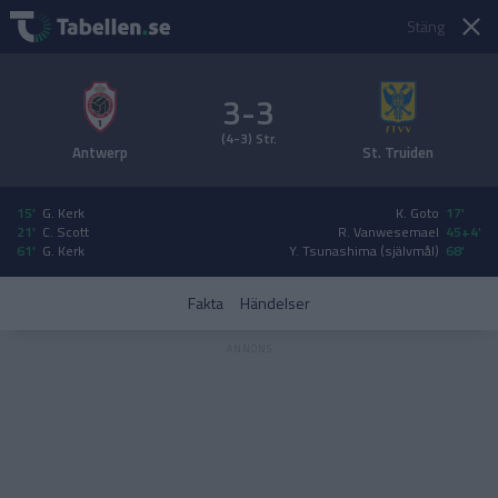
Stäng
3-3
(4-3) Str.
Antwerp
St. Truiden
15'
G. Kerk
K. Goto
17'
21'
C. Scott
R. Vanwesemael
45+4'
61'
G. Kerk
Y. Tsunashima (självmål)
68'
Fakta
Händelser