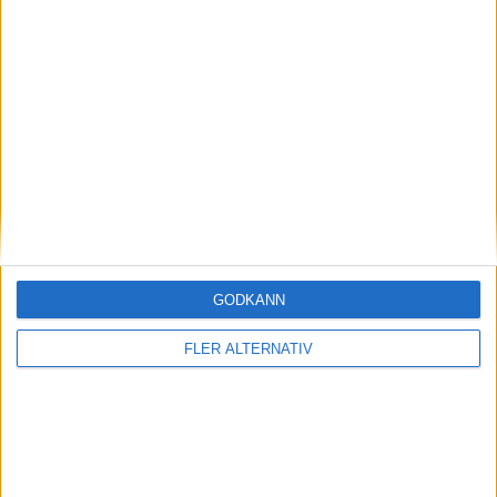
R. Yamamoto
88 min
Övertid
S. Renders
(ut.
Y. Tsunashima
)
93 min
W. Janssens
(ut.
S. Jukleroed
)
100 min
V. Musliu
107 min
I. Delpupo
GODKÄNN
(ut.
K. Goto
)
111 min
FLER ALTERNATIV
A. Nhaili
(ut.
R. Yamamoto
)
115 min
R. Van Helden
119 min
Straffläggning