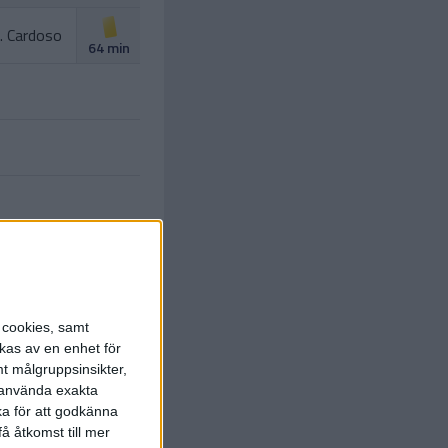
J. Cardoso
64 min
. Simeone
C. Martin
)
65 min
Koke
. Cardoso
)
66 min
s cookies, samt
kas av en enhet för
P. Barrios
t målgruppsinsikter,
 Gallagher
)
66 min
r använda exakta
ka för att godkänna
Griezmann
å åtkomst till mer
s.
J. Galan
)
72 min