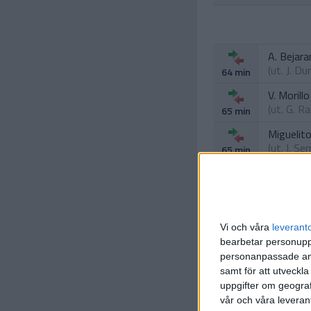
A. Bejar
(ut.
J. Du
64 min
V. Morillo
(ut.
G. R
65 min
Miguelit
(ut.
I. Se
65 min
Vi och våra
leverant
bearbetar personuppg
personanpassade ann
samt för att utveckla
uppgifter om geograf
vår och våra leverant