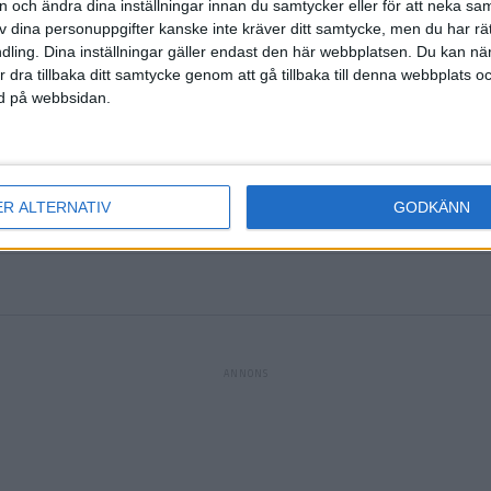
on och ändra dina inställningar innan du samtycker eller för att neka sa
av dina personuppgifter kanske inte kräver ditt samtycke, men du har rä
erta
)
ling. Dina inställningar gäller endast den här webbplatsen. Du kan nä
r dra tillbaka ditt samtycke genom att gå tillbaka till denna webbplats 
ned på webbsidan.
traff)
N.
(ut.
T
ER ALTERNATIV
GODKÄNN
var
)