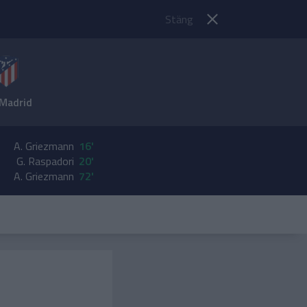
Stäng
 Madrid
A. Griezmann
16'
G. Raspadori
20'
A. Griezmann
72'