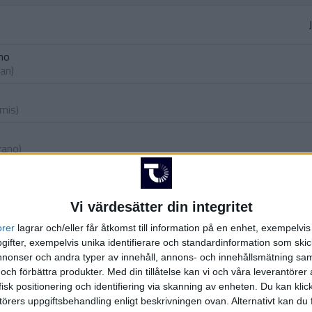
ano
ran
)
amis
)
o
rrano
)
G
(ut.
Vi värdesätter din integritet
(ut.
J
orer
lagrar och/eller får åtkomst till information på en enhet, exempelvi
ifter, exempelvis unika identifierare och standardinformation som skic
onser och andra typer av innehåll, annons- och innehållsmätning sam
(ut.
C.
 och förbättra produkter.
Med din tillåtelse kan vi och våra leverantöre
isk positionering och identifiering via skanning av enheten. Du kan klic
A. 
örers uppgiftsbehandling enligt beskrivningen ovan. Alternativt kan du f
(as