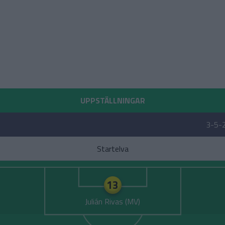
UPPSTÄLLNINGAR
3-5-
Startelva
13
Julián Rivas