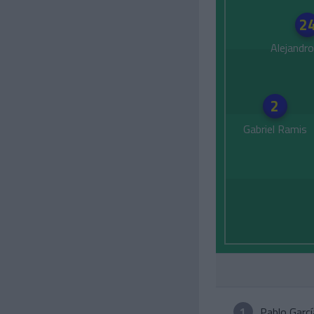
2
Alejandr
2
Gabriel Ramis
1
Pablo Garcí