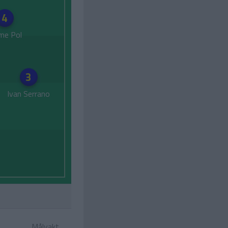
4
me Pol
3
Ivan Serrano
Målvakt