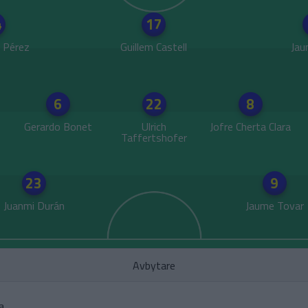
4
17
o Pérez
Guillem Castell
Jau
6
22
8
Gerardo Bonet
Ulrich
Jofre Cherta Clara
Taffertshofer
23
9
Juanmi Durán
Jaume Tovar
Avbytare
a