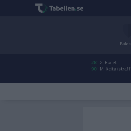
Balea
28'
G. Bonet
90'
M. Keita (straff