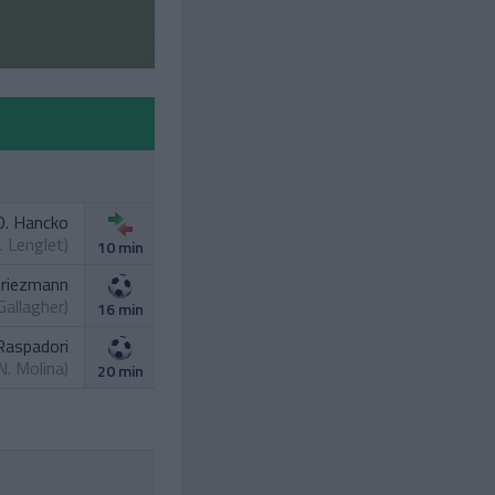
D. Hancko
. Lenglet
)
10 min
Griezmann
 Gallagher
)
16 min
Raspadori
N. Molina
)
20 min