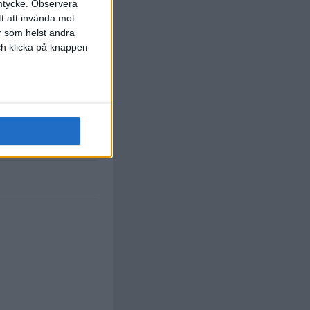
mtycke.
Observera
tt att invända mot
r som helst ändra
och klicka på knappen
 Gonzalez
. Almada
)
82 min