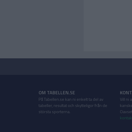
OM TABELLEN.SE
KONT
På Tabellen.se kan ni enkelt ta del av
Vill ni
tabeller, resultat och skytteligor från de
kanske
största sporterna.
Oavsett
kontak