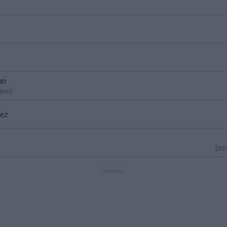
an
Cano
)
nez
(as