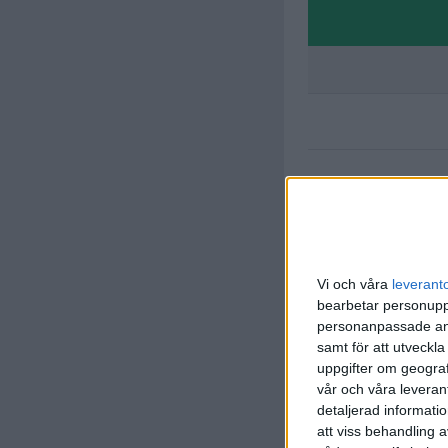
Vi och våra
leverant
bearbetar personuppg
personanpassade ann
samt för att utveckla
uppgifter om geograf
D. Marti
vår och våra leverant
(ut.
M. Vi
46 min
detaljerad informati
att viss behandling 
F. Cano