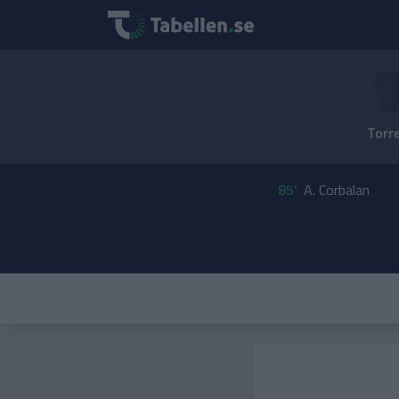
Torr
85'
A. Corbalan