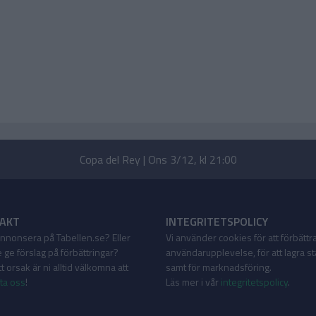
Copa del Rey | Ons 3/12, kl 21:00
AKT
INTEGRITETSPOLICY
 annonsera på Tabellen.se? Eller
Vi använder cookies för att förbättr
 ge förslag på förbättringar?
användarupplevelse, för att lagra sta
 orsak är ni alltid välkomna att
samt för marknadsföring.
ta oss
!
Läs mer i vår
integritetspolicy
.