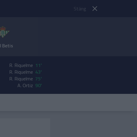
Stäng
l Betis
R. Riquelme
11'
R. Riquelme
43'
R. Riquelme
75'
A. Ortiz
90'