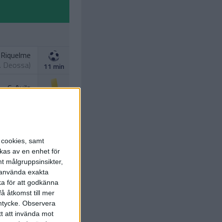
 Riquelme
. Deossa
)
11 min
C. Avila
32 min
 Riquelme
s.
Antony
)
43 min
s cookies, samt
kas av en enhet för
J. Firpo
t målgruppsinsikter,
V. Gomez
)
r använda exakta
46 min
ka för att godkänna
å åtkomst till mer
mtycke.
Observera
tt att invända mot