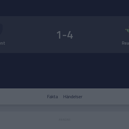
1-4
ent
Rea
Fakta
Händelser