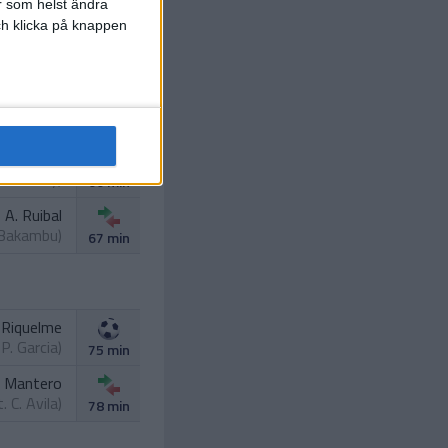
r som helst ändra
och klicka på knappen
P. Garcia
t.
Antony
)
66 min
A. Ruibal
 Bakambu
)
67 min
 Riquelme
.
P. Garcia
)
75 min
jo Mantero
t.
C. Avila
)
78 min