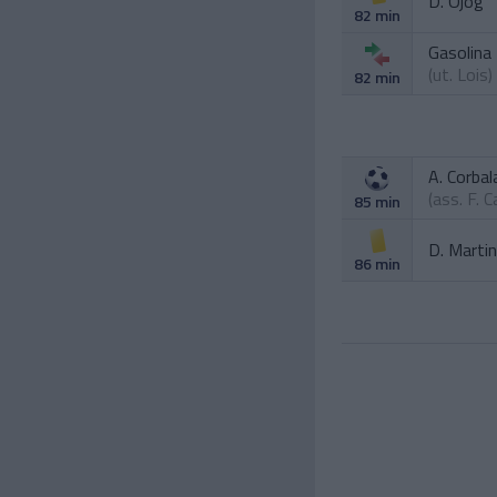
D. Ojog
82 min
Gasolina
(ut.
Lois
)
82 min
A. Corbal
(ass.
F. 
85 min
D. Marti
86 min