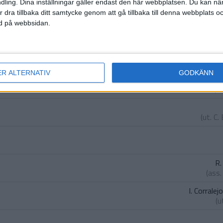
ling. Dina inställningar gäller endast den här webbplatsen. Du kan nä
ille
)
r dra tillbaka ditt samtycke genom att gå tillbaka till denna webbplats 
an
ned på webbsidan.
rez
)
si
ballero
)
ER ALTERNATIV
GODKÄNN
(u
(ut.
C.
R.
(ass
I. Corrale
(u