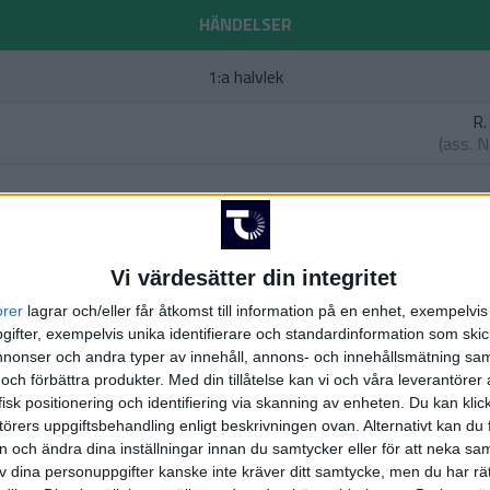
HÄNDELSER
1:a halvlek
R.
(ass.
N
R.
(as
Vi värdesätter din integritet
2:a halvlek
orer
lagrar och/eller får åtkomst till information på en enhet, exempelvi
ifter, exempelvis unika identifierare och standardinformation som skic
onser och andra typer av innehåll, annons- och innehållsmätning sam
(ut.
 och förbättra produkter.
Med din tillåtelse kan vi och våra leverantöre
isk positionering och identifiering via skanning av enheten. Du kan klic
nez
örers uppgiftsbehandling enligt beskrivningen ovan. Alternativt kan du f
ana
)
on och ändra dina inställningar innan du samtycker eller för att neka sa
av dina personuppgifter kanske inte kräver ditt samtycke, men du har rä