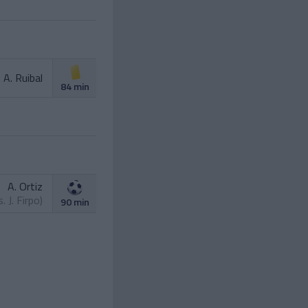
A. Ruibal
84 min
A. Ortiz
s.
J. Firpo
)
90 min