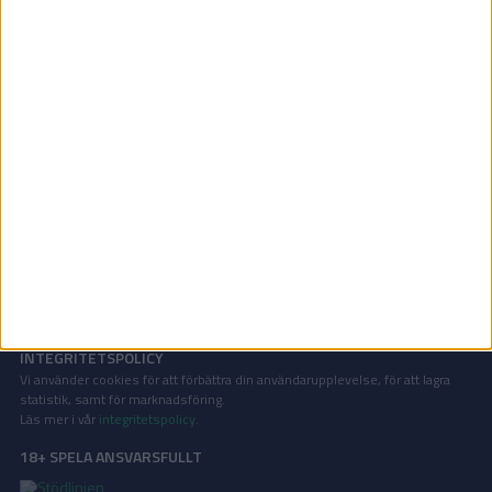
Copa del Rey | Ons 3/12, kl 21:00
OM TABELLEN.SE
På Tabellen.se kan ni enkelt ta del av tabeller, resultat och skytteligor från
de största sporterna.
KONTAKT
Vill ni annonsera på Tabellen.se? Eller kanske ge förslag på förbättringar?
Oavsett orsak är ni alltid välkomna att
kontakta oss
!
INTEGRITETSPOLICY
Vi använder cookies för att förbättra din användarupplevelse, för att lagra
statistik, samt för marknadsföring.
Läs mer i vår
integritetspolicy
.
18+ SPELA ANSVARSFULLT