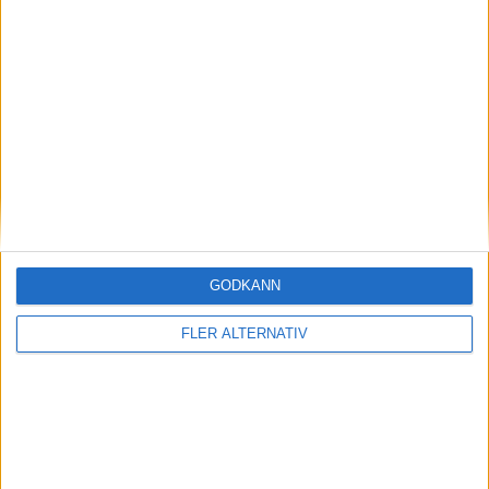
J. Gorrotxategi
(ut.
G. Carrera
)
64 min
M. U. Martorell
71 min
F. Carbia
(ut.
R. Vaz
)
71 min
A. Serrano
(ut.
M. U. Martorell
)
71 min
G. Guedes
(ut.
A. Odriozola
)
77 min
J. Ramon
GODKÄNN
(ut.
L. Recasens
)
84 min
FLER ALTERNATIV
U. Sadiq
85 min
P. Fernandez
87 min
U. Sadiq
(straff)
90+3 min