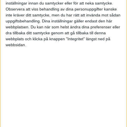
inställningar innan du samtycker eller för att neka samtycke.
Ons 3/12, kl 21:00
Observera att viss behandling av dina personuppgifter kanske
Matchstart
inte kräver ditt samtycke, men du har rätt att invända mot sådan
uppgiftsbehandling. Dina inställningar gäller endast den här
webbplatsen. Du kan när som helst ändra dina preferenser eller
dra tillbaka ditt samtycke genom att gå tillbaka till denna
webbplats och klicka på knappen "Integritet" längst ned på
webbsidan.
HÄNDELSER
1:a halvlek