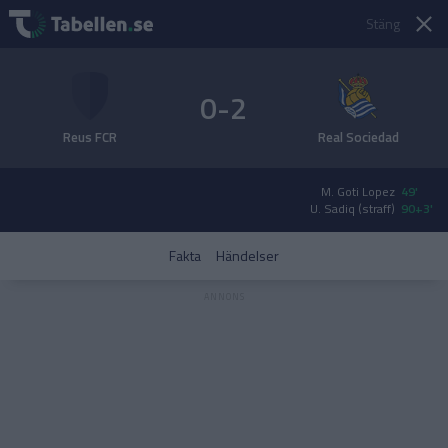
Stäng
0-2
Reus FCR
Real Sociedad
M. Goti Lopez
49'
U. Sadiq (straff)
90+3'
Fakta
Händelser