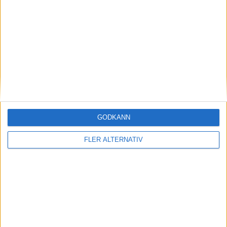
8
Yayo González
Mittfältare
14
Bicho
Mittfältare
10
Luis Chacón
Mittfältare
20
Rafa Tresaco
Mittfältare
15
Lucas Ribeiro
Anfallare
18
Daniel Paraschiv
Anfallare
GODKÄNN
2
Jordi Mboula
Anfallare
FLER ALTERNATIV
Tränare
T
Raúl Sáenz del Rincón
Tränare
ANDORRA
4-3-3
Plan
Lista