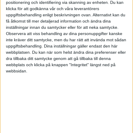
positionering och identifiering via skanning av enheten. Du kan
klicka för att godkänna vår och våra leverantörers
Pibe
uppgiftsbehandling enligt beskrivningen ovan. Alternativt kan du
29 min
få åtkomst till mer detaljerad information och ändra dina
inställningar innan du samtycker eller för att neka samtycke.
G. Jastin
42 min
Observera att viss behandling av dina personuppgifter kanske
inte kräver ditt samtycke, men du har rätt att invända mot sådan
2:a halvlek
uppgiftsbehandling. Dina inställningar gäller endast den här
webbplatsen. Du kan när som helst ändra dina preferenser eller
Y. Gonzalez
dra tillbaka ditt samtycke genom att gå tillbaka till denna
(ut.
T. Ojeda
)
46 min
webbplats och klicka på knappen "Integritet" längst ned på
A. Calvo
webbsidan.
(ut.
I. Garcia
)
46 min
J. Cerda
(ut.
G. Jastin
)
46 min
P. Cortes
51 min
E. Akman
59 min
Pibe