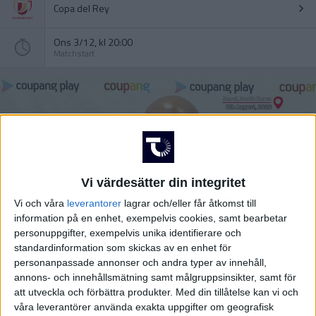
Copa del Rey
Ons 3/12, kl 20:00
Matchstart
Vi värdesätter din integritet
Vi och våra
leverantorer
lagrar och/eller får åtkomst till
information på en enhet, exempelvis cookies, samt bearbetar
personuppgifter, exempelvis unika identifierare och
standardinformation som skickas av en enhet för
personanpassade annonser och andra typer av innehåll,
annons- och innehållsmätning samt målgruppsinsikter, samt för
HÄNDELSER
att utveckla och förbättra produkter.
Med din tillåtelse kan vi och
våra leverantörer använda exakta uppgifter om geografisk
1:a halvlek