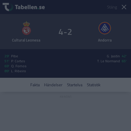
Stäng
4-2
Cultural Leonesa
Andorra
29'
Pibe
G. Jastin
42'
51'
P. Cortes
T. Le Normand
65'
69'
Q. Fornos
89'
L. Ribeiro
Fakta
Händelser
Startelva
Statistik