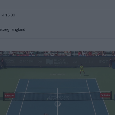
 kl 16:00
t
czeg, England