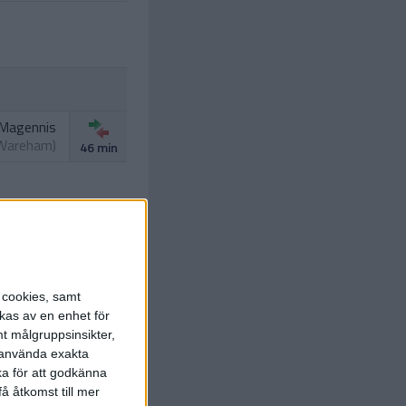
 Magennis
 Wareham
)
46 min
s cookies, samt
kas av en enhet för
t målgruppsinsikter,
r använda exakta
ka för att godkänna
å åtkomst till mer