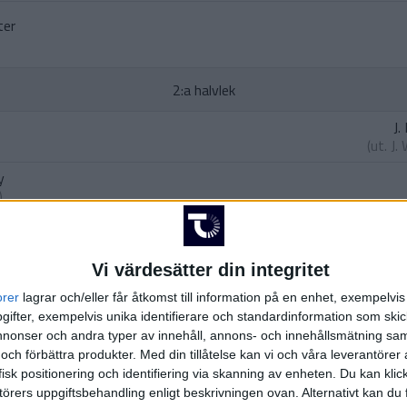
ter
2:a halvlek
J.
(ut.
J.
y
)
sa
aland
)
Vi värdesätter din integritet
e
)
orer
lagrar och/eller får åtkomst till information på en enhet, exempelvi
ifter, exempelvis unika identifierare och standardinformation som skic
onser och andra typer av innehåll, annons- och innehållsmätning sam
Semenyo
)
 och förbättra produkter.
Med din tillåtelse kan vi och våra leverantöre
isk positionering och identifiering via skanning av enheten. Du kan klic
nyo
örers uppgiftsbehandling enligt beskrivningen ovan. Alternativt kan du f
herki
)