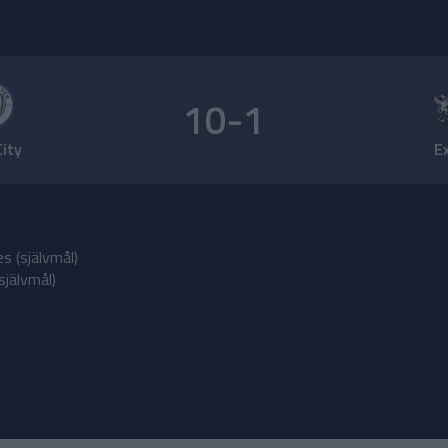
10-1
ity
E
s (självmål)
självmål)