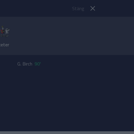
Stäng
xeter
G. Birch
90'