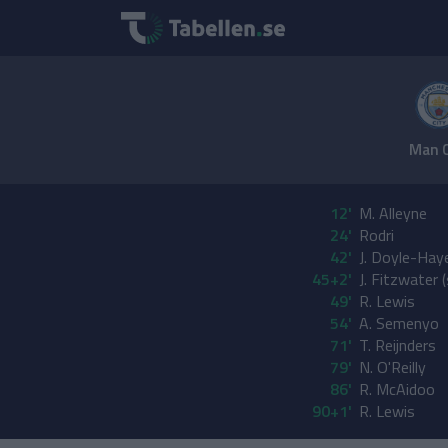
Man C
12'
M. Alleyne
24'
Rodri
42'
J. Doyle-Haye
45+2'
J. Fitzwater (
49'
R. Lewis
54'
A. Semenyo
71'
T. Reijnders
79'
N. O'Reilly
86'
R. McAidoo
90+1'
R. Lewis