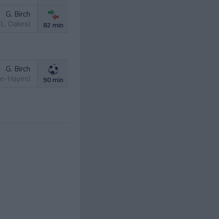
G. Birch
.
L. Oakes
)
82 min
G. Birch
yle-Hayes
)
90 min