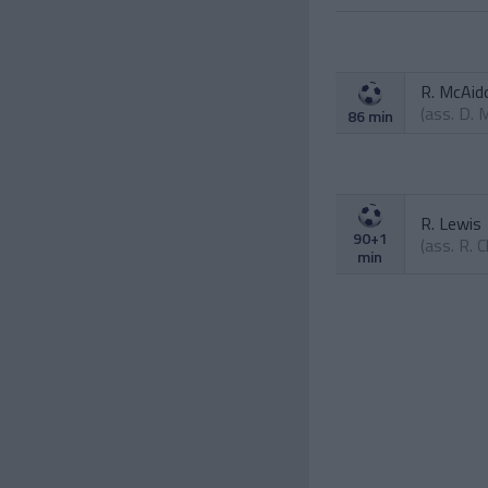
R. McAid
(ass.
D. 
86 min
R. Lewis
90+1
(ass.
R. C
min