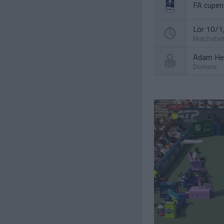
FA cupen
Lör 10/1,
Matchstar
Adam Her
Domare