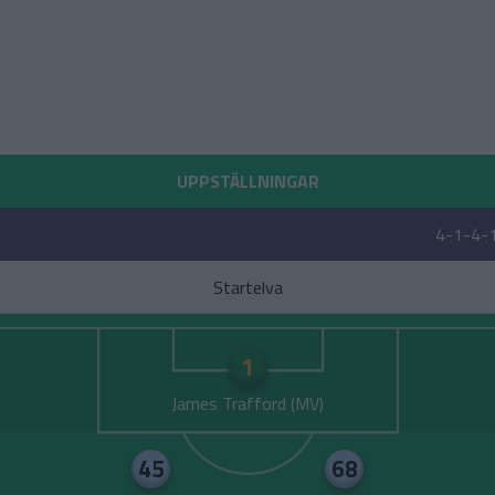
UPPSTÄLLNINGAR
4-1-4-
Startelva
1
James Trafford
45
68