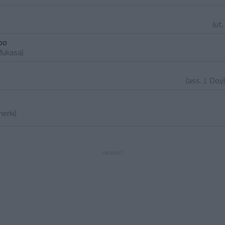
(ut
oo
Mukasa
)
(ass.
J. Do
herki
)