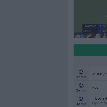
M. Alleyn
12 min
Rodri
24 min
J. Doyle
(självmål)
42 min