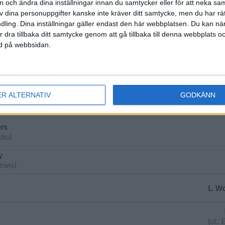
on och ändra dina inställningar innan du samtycker eller för att neka sa
av dina personuppgifter kanske inte kräver ditt samtycke, men du har rä
(ut.
J.
ling. Dina inställningar gäller endast den här webbplatsen. Du kan nä
r dra tillbaka ditt samtycke genom att gå tillbaka till denna webbplats 
ned på webbsidan.
(u
leyne
)
ER ALTERNATIV
GODKÄNN
emenyo
)
ers
oku
)
y
Lewis
)
L. W
(ut.
E