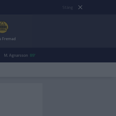
Stäng
s Fremad
M. Agnarsson
89'