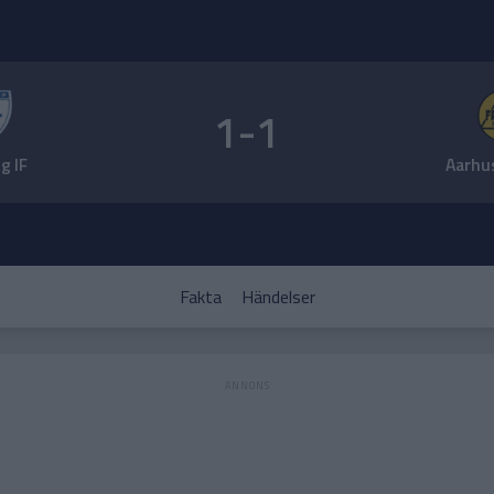
1-1
g IF
Aarhu
Fakta
Händelser