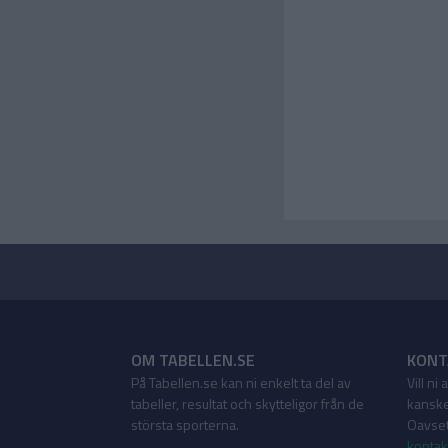
OM TABELLEN.SE
KONT
På Tabellen.se kan ni enkelt ta del av
Vill ni
tabeller, resultat och skytteligor från de
kanske
största sporterna.
Oavsett
kontak