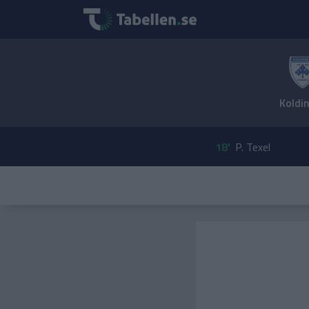
Koldin
18'
P. Texel