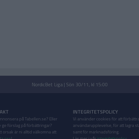
NordicBet Liga | Sön 30/11, kl 15:00
AKT
INTEGRITETSPOLICY
 annonsera på Tabellen.se? Eller
Vi använder cookies för att förbättr
 ge förslag på förbättringar?
användarupplevelse, för att lagra sta
 orsak är ni alltid välkomna att
samt för marknadsföring.
ta oss
!
Läs mer i vår
integritetspolicy
.