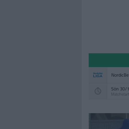
NordicBe
Sön 30/1
Matchstar