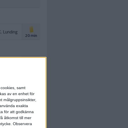
. Lunding
20 min
M. Kubel
ad straff)
26 min
 Kaastrup
.
M. Kubel
)
30 min
s cookies, samt
kas av en enhet för
t målgruppsinsikter,
r använda exakta
F. Grube
ka för att godkänna
57 min
å åtkomst till mer
mtycke.
Observera