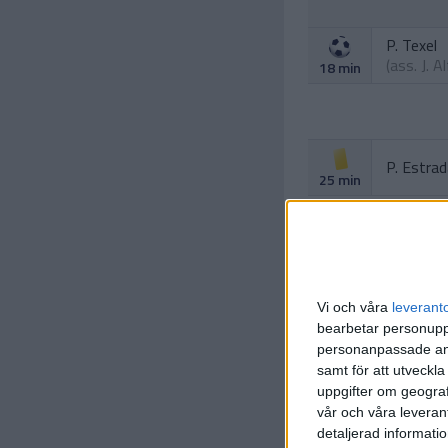
P. Texel
(ass.
J. A
18 min
P. Estra
25 min
Vi och våra
leverant
bearbetar personuppg
personanpassade ann
samt för att utveckla
uppgifter om geograf
vår och våra leverant
J. Bjarna
detaljerad informati