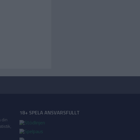
18+ SPELA ANSVARSFULLT
a din
tistik,