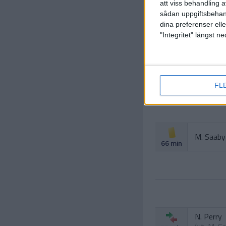
(ut.
M. O
59 min
att viss behandling 
sådan uppgiftsbehand
M. Ingeb
dina preferenser elle
63 min
"Integritet" längst 
FL
M. Saaby
66 min
N. Perry