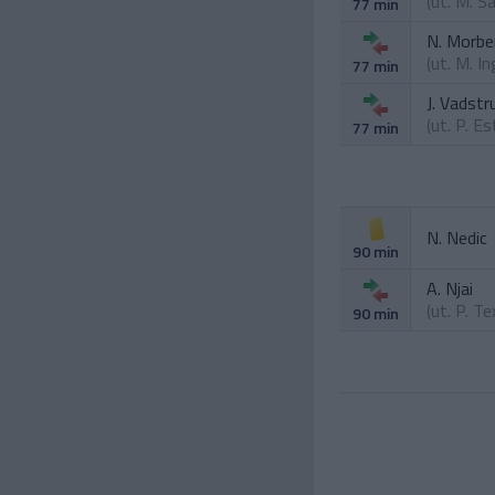
(ut.
M. S
77 min
N. Morbe
(ut.
M. In
77 min
J. Vadstr
(ut.
P. Es
77 min
N. Nedic
90 min
A. Njai
(ut.
P. Te
90 min