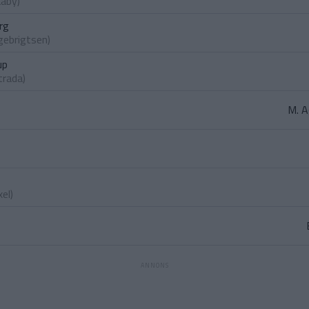
aaby
)
rg
gebrigtsen
)
up
trada
)
M. A
xel
)