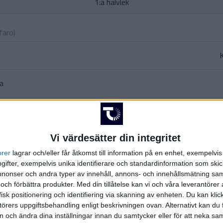
1:a halvlek
lfaro
)
K
da
(miss
M.
Vi värdesätter din integritet
(ut
orer
lagrar och/eller får åtkomst till information på en enhet, exempelvi
ifter, exempelvis unika identifierare och standardinformation som skic
2:a halvlek
onser och andra typer av innehåll, annons- och innehållsmätning sam
 och förbättra produkter.
Med din tillåtelse kan vi och våra leverantöre
isk positionering och identifiering via skanning av enheten. Du kan klic
örers uppgiftsbehandling enligt beskrivningen ovan. Alternativt kan du f
son
on och ändra dina inställningar innan du samtycker eller för att neka sa