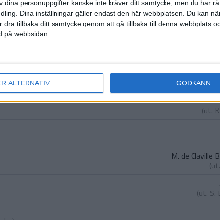
lsen
)
av dina personuppgifter kanske inte kräver ditt samtycke, men du har rä
ling. Dina inställningar gäller endast den här webbplatsen. Du kan nä
rigtsen
r dra tillbaka ditt samtycke genom att gå tillbaka till denna webbplats 
ned på webbsidan.
M. A
(ut
ER ALTERNATIV
GODKÄNN
(ut.
K
M. de Claville 
(ut
(ut.
S.