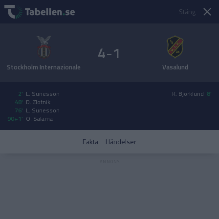
Stäng
4-1
Stockholm Internazionale
Vasalund
2'
L. Sunesson
K. Bjorklund
8'
48'
D. Zlotnik
76'
L. Sunesson
90+1'
O. Salama
Fakta
Händelser