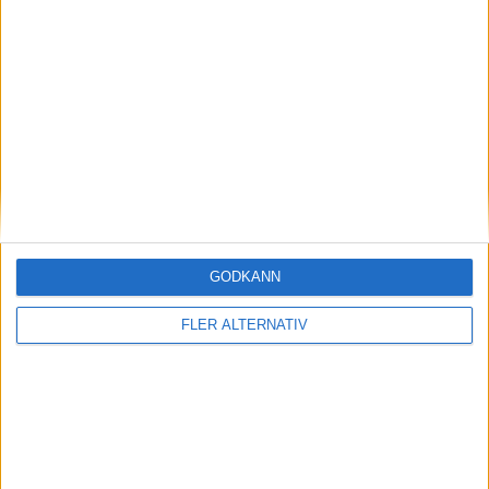
(ut.
B. Bilgec
)
72 min
M. Vucenovic
(ut.
P. Amos
)
72 min
M. Nikolic
(ut.
K. Bjorklund
)
72 min
L. Sunesson
76 min
S. Loyola-Nyden
(ut.
O. Jarde
)
76 min
C. Sliwo
(ut.
M. Dejene
)
GODKÄNN
84 min
S. Loyola-Nyden
FLER ALTERNATIV
87 min
S. Conta
(ut.
A. Bergendahl Karki
)
88 min
O. Salama
90+1 min