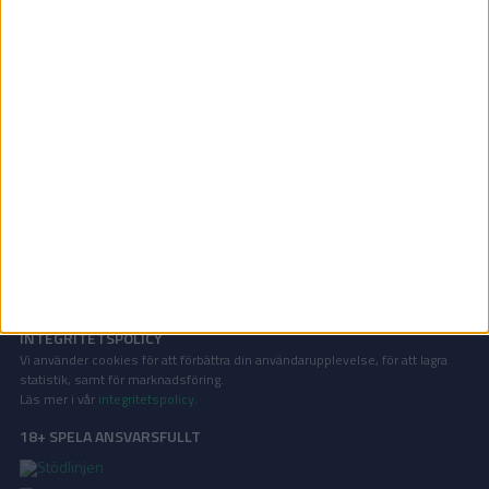
Division 1 Norra | Mån 8/6, kl 19:00
OM TABELLEN.SE
På Tabellen.se kan ni enkelt ta del av tabeller, resultat och skytteligor från
de största sporterna.
KONTAKT
Vill ni annonsera på Tabellen.se? Eller kanske ge förslag på förbättringar?
Oavsett orsak är ni alltid välkomna att
kontakta oss
!
INTEGRITETSPOLICY
Vi använder cookies för att förbättra din användarupplevelse, för att lagra
statistik, samt för marknadsföring.
Läs mer i vår
integritetspolicy
.
18+ SPELA ANSVARSFULLT