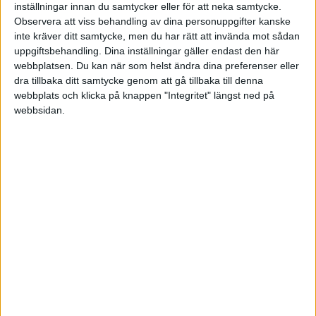
Division 1 Norra
inställningar innan du samtycker eller för att neka samtycke.
Observera att viss behandling av dina personuppgifter kanske
inte kräver ditt samtycke, men du har rätt att invända mot sådan
Mån 8/6, kl 19:00
uppgiftsbehandling. Dina inställningar gäller endast den här
Matchstart
webbplatsen. Du kan när som helst ändra dina preferenser eller
dra tillbaka ditt samtycke genom att gå tillbaka till denna
webbplats och klicka på knappen "Integritet" längst ned på
webbsidan.
HÄNDELSER
1:a halvlek