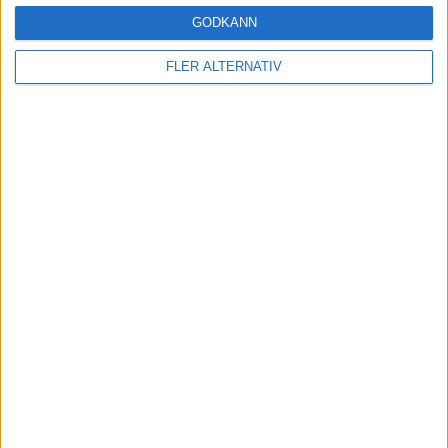
GODKÄNN
N. Wagberg
79 min
FLER ALTERNATIV
A. Portilla
80 min
K. Engstrom
82 min
D. Hussein
(ut.
K. Engstrom
)
85 min
A. Hamidi
90 min
N. Maache
(ut.
Y. Rauf
)
90 min
D. Hussein
90+2 min
A. Khalil
90+5 min