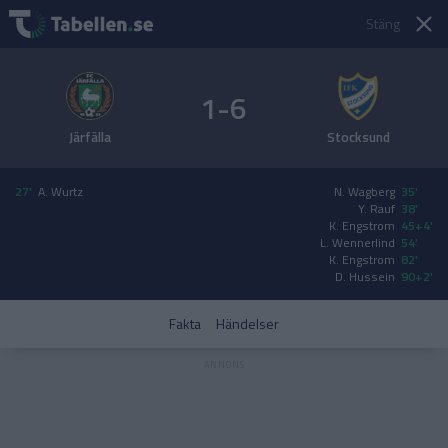
Stäng
1-6
Järfälla
Stocksund
27'
A. Wurtz
N. Wagberg
35'
Y. Rauf
38'
K. Engstrom
45+4'
L. Wennerlind
54'
K. Engstrom
82'
D. Hussein
90+2'
Fakta
Händelser