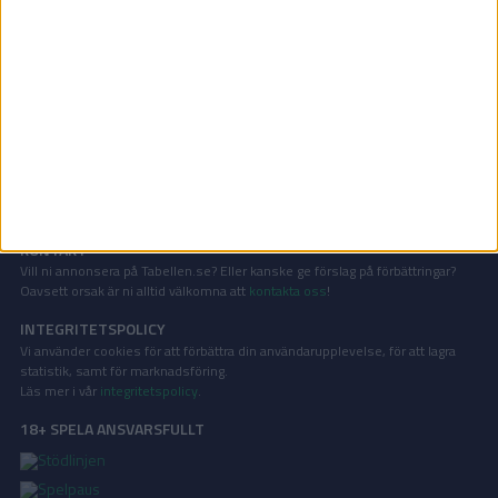
Division 1 Norra | Mån 8/6, kl 19:30
OM TABELLEN.SE
På Tabellen.se kan ni enkelt ta del av tabeller, resultat och skytteligor från
de största sporterna.
KONTAKT
Vill ni annonsera på Tabellen.se? Eller kanske ge förslag på förbättringar?
Oavsett orsak är ni alltid välkomna att
kontakta oss
!
INTEGRITETSPOLICY
Vi använder cookies för att förbättra din användarupplevelse, för att lagra
statistik, samt för marknadsföring.
Läs mer i vår
integritetspolicy
.
18+ SPELA ANSVARSFULLT