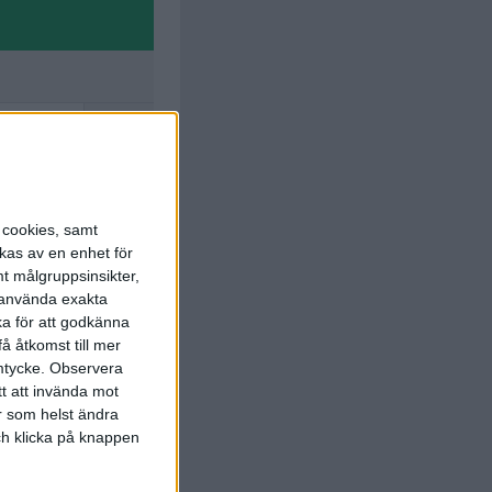
K. Marrah
. Loqvist
)
10 min
K. Marrah
ass.
N. Ek
)
24 min
s cookies, samt
kas av en enhet för
t målgruppsinsikter,
r använda exakta
ka för att godkänna
å åtkomst till mer
mtycke.
Observera
tt att invända mot
r som helst ändra
och klicka på knappen