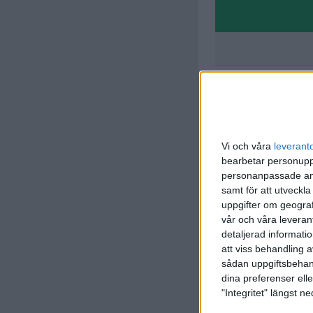
Vi och våra
leverant
bearbetar personuppg
personanpassade ann
samt för att utveckla
M. Kouy
56 min
uppgifter om geograf
vår och våra leverant
M. Bergg
detaljerad informati
(ut.
M. K
60 min
att viss behandling 
sådan uppgiftsbehand
K. Perss
dina preferenser elle
(ut.
M. M
60 min
"Integritet" längst 
M. Hasan