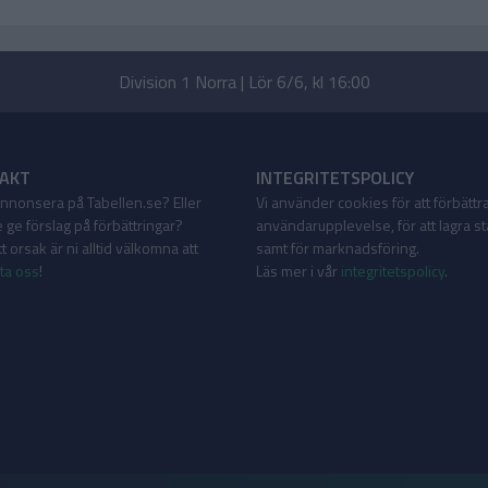
Division 1 Norra | Lör 6/6, kl 16:00
AKT
INTEGRITETSPOLICY
 annonsera på Tabellen.se? Eller
Vi använder cookies för att förbättr
 ge förslag på förbättringar?
användarupplevelse, för att lagra sta
 orsak är ni alltid välkomna att
samt för marknadsföring.
ta oss
!
Läs mer i vår
integritetspolicy
.