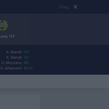
Stäng
rby TFF
K. Marrah
10'
K. Marrah
24'
O. Moczarny
86'
A. Johansson
90+3'