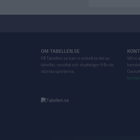
OM TABELLEN.SE
KONT
På Tabellen.se kan ni enkelt ta del av
Vill ni
tabeller, resultat och skytteligor från de
kanske
största sporterna.
Oavsett
kontak