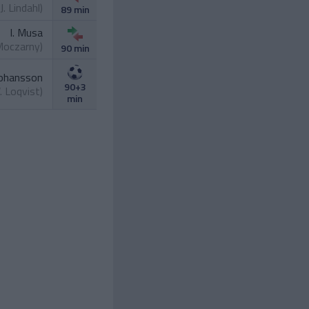
J. Lindahl
)
89 min
I. Musa
Moczarny
)
90 min
Johansson
90+3
. Loqvist
)
min