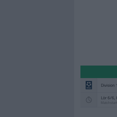
Division 
Lör 6/6, 
Matchstar