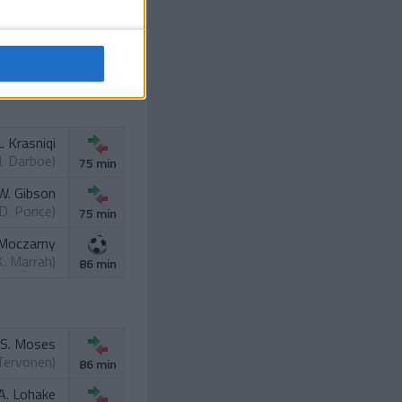
L. Krasniqi
. Darboe
)
75 min
W. Gibson
D. Ponce
)
75 min
 Moczarny
K. Marrah
)
86 min
S. Moses
Tervonen
)
86 min
A. Lohake