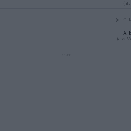
(ut.
(ut.
O. 
A. 
(ass.
W