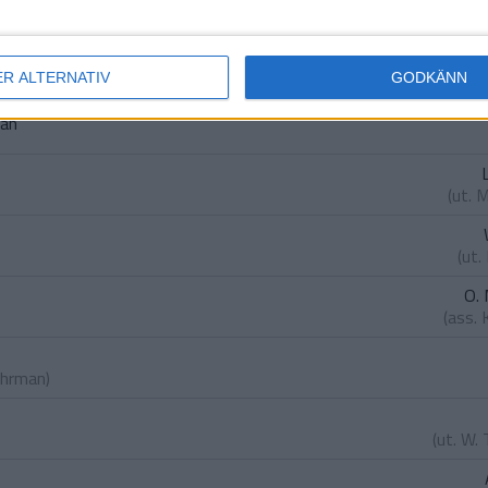
undstrom
)
ER ALTERNATIV
GODKÄNN
man
(ut.
M
(ut.
O.
(ass.
ehrman
)
(ut.
W. 