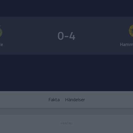
0-4
le
Hamma
Fakta
Händelser