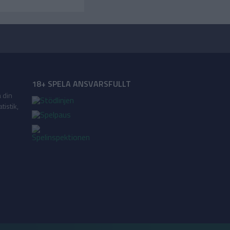
18+ SPELA ANSVARSFULLT
a din
tistik,