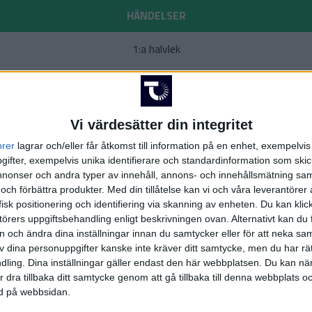
HÄNDELSER
1:a halvlek
(ass.
W
Vi värdesätter din integritet
(
orer
lagrar och/eller får åtkomst till information på en enhet, exempelvi
2:a halvlek
ifter, exempelvis unika identifierare och standardinformation som skic
onser och andra typer av innehåll, annons- och innehållsmätning sam
 och förbättra produkter.
Med din tillåtelse kan vi och våra leverantöre
ate
isk positionering och identifiering via skanning av enheten. Du kan klic
örers uppgiftsbehandling enligt beskrivningen ovan. Alternativt kan du f
ren
on och ändra dina inställningar innan du samtycker eller för att neka sa
ouyate
)
av dina personuppgifter kanske inte kräver ditt samtycke, men du har rä
ling. Dina inställningar gäller endast den här webbplatsen. Du kan nä
on
r dra tillbaka ditt samtycke genom att gå tillbaka till denna webbplats 
okede
)
ned på webbsidan.
begovic