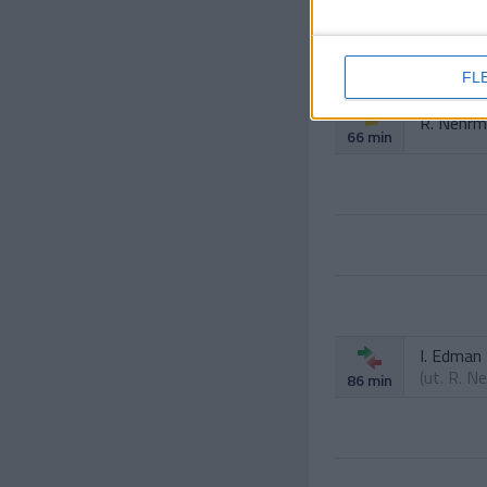
(ut.
N. L
60 min
D. Yaldir
64 min
FL
R. Nehr
66 min
I. Edman
(ut.
R. N
86 min