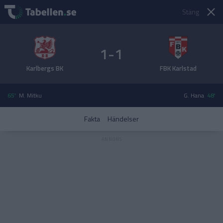
Stäng
1-1
Karlbergs BK
FBK Karlstad
65'
M. Mitku
G. Hana
48'
Fakta
Händelser