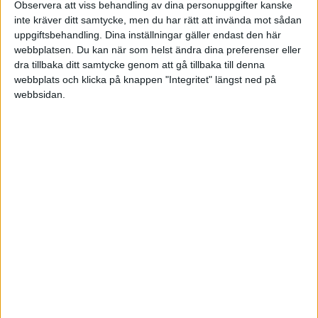
Sön 31/5, kl 16:00
Observera att viss behandling av dina personuppgifter kanske
Matchstart
inte kräver ditt samtycke, men du har rätt att invända mot sådan
uppgiftsbehandling. Dina inställningar gäller endast den här
webbplatsen. Du kan när som helst ändra dina preferenser eller
dra tillbaka ditt samtycke genom att gå tillbaka till denna
webbplats och klicka på knappen "Integritet" längst ned på
webbsidan.
HÄNDELSER
1:a halvlek
Inga händelser