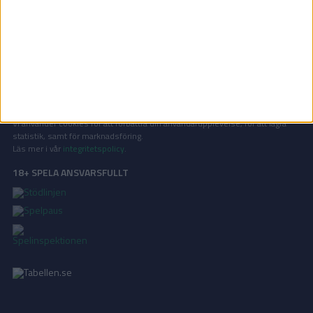
OM TABELLEN.SE
På Tabellen.se kan ni enkelt ta del av tabeller, resultat och skytteligor från
de största sporterna.
KONTAKT
Vill ni annonsera på Tabellen.se? Eller kanske ge förslag på förbättringar?
Oavsett orsak är ni alltid välkomna att
kontakta oss
!
INTEGRITETSPOLICY
Vi använder cookies för att förbättra din användarupplevelse, för att lagra
statistik, samt för marknadsföring.
Läs mer i vår
integritetspolicy
.
18+ SPELA ANSVARSFULLT