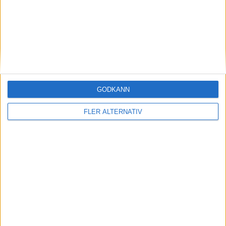
(ut.
N. Bjork
)
69 min
M. Qassem
(ut.
R. Faustini
)
70 min
F. Johansson Bahar
(ut.
A. Bertilsson
)
81 min
F. Nilsson
(ut.
H. Fernandez
)
82 min
GODKÄNN
A. Jamshidi
(ut.
A. Fati
)
82 min
FLER ALTERNATIV
F. Hogberg
(ut.
V. Steen
)
84 min