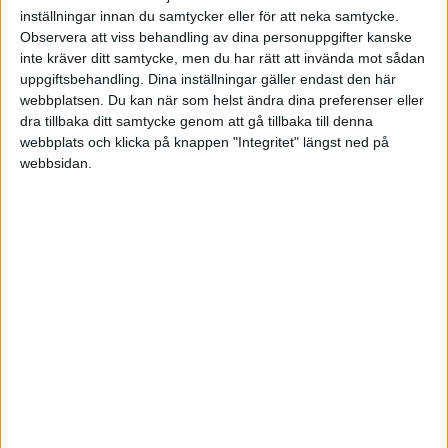
Division 1 Norra
inställningar innan du samtycker eller för att neka samtycke.
Observera att viss behandling av dina personuppgifter kanske
Tis 2/6, kl 19:30
inte kräver ditt samtycke, men du har rätt att invända mot sådan
Matchstart
uppgiftsbehandling. Dina inställningar gäller endast den här
webbplatsen. Du kan när som helst ändra dina preferenser eller
dra tillbaka ditt samtycke genom att gå tillbaka till denna
webbplats och klicka på knappen "Integritet" längst ned på
webbsidan.
HÄNDELSER
1:a halvlek