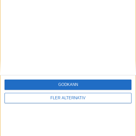
(ut.
L. Jonsson
)
60 min
L. Hillemar
62 min
K. Nennesson
64 min
P. Osama
(ut.
A. Lundgren
)
66 min
H. Norrlin
(ut.
K. Nennesson
)
70 min
A. Omondi
(ut.
O. Kihlgren
)
71 min
GODKÄNN
M. Mohamud
(ut.
I. Braholm
)
79 min
FLER ALTERNATIV
A. Jacob
(ut.
V. Widerberg
)
84 min
M. Larrain
(ut.
F. Aaltonen
)
88 min
P. Osama