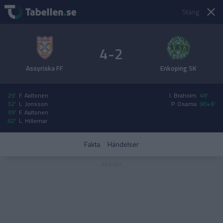
Stäng
4-2
Assyriska FF
Enkoping SK
29'
F. Aaltonen
I. Braholm
49'
32'
L. Jonsson
P. Osama
90+6'
39'
F. Aaltonen
62'
L. Hillemar
Fakta
Händelser