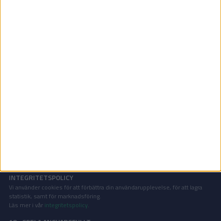
Division 1 Norra | Tis 2/6, kl 19:30
OM TABELLEN.SE
På Tabellen.se kan ni enkelt ta del av tabeller, resultat och skytteligor från
de största sporterna.
KONTAKT
Vill ni annonsera på Tabellen.se? Eller kanske ge förslag på förbättringar?
Oavsett orsak är ni alltid välkomna att
kontakta oss
!
INTEGRITETSPOLICY
Vi använder cookies för att förbättra din användarupplevelse, för att lagra
statistik, samt för marknadsföring.
Läs mer i vår
integritetspolicy
.