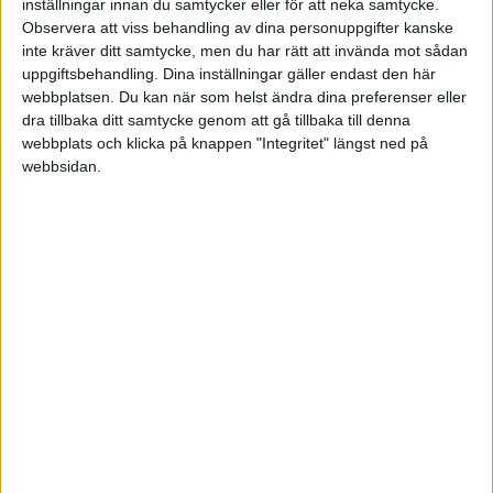
inställningar innan du samtycker eller för att neka samtycke.
Lör 6/9, kl 16:00
Observera att viss behandling av dina personuppgifter kanske
Matchstart
inte kräver ditt samtycke, men du har rätt att invända mot sådan
uppgiftsbehandling. Dina inställningar gäller endast den här
webbplatsen. Du kan när som helst ändra dina preferenser eller
dra tillbaka ditt samtycke genom att gå tillbaka till denna
webbplats och klicka på knappen "Integritet" längst ned på
webbsidan.
HÄNDELSER
1:a halvlek