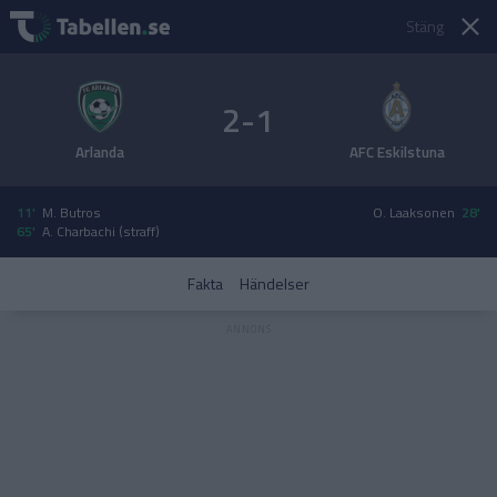
Stäng
2-1
Arlanda
AFC Eskilstuna
11'
M. Butros
O. Laaksonen
28'
65'
A. Charbachi (straff)
Fakta
Händelser