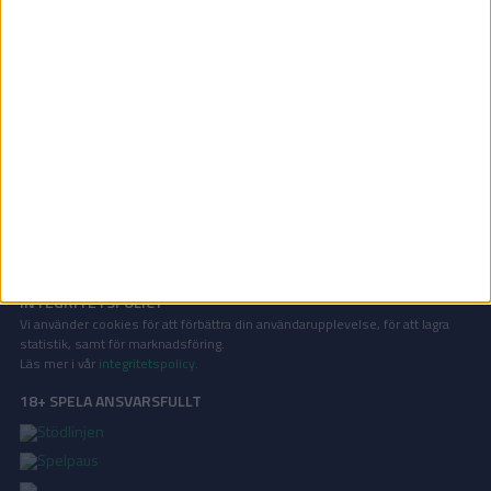
Division 1 Norra | Lör 6/9, kl 16:00
OM TABELLEN.SE
På Tabellen.se kan ni enkelt ta del av tabeller, resultat och skytteligor från
de största sporterna.
KONTAKT
Vill ni annonsera på Tabellen.se? Eller kanske ge förslag på förbättringar?
Oavsett orsak är ni alltid välkomna att
kontakta oss
!
INTEGRITETSPOLICY
Vi använder cookies för att förbättra din användarupplevelse, för att lagra
statistik, samt för marknadsföring.
Läs mer i vår
integritetspolicy
.
18+ SPELA ANSVARSFULLT