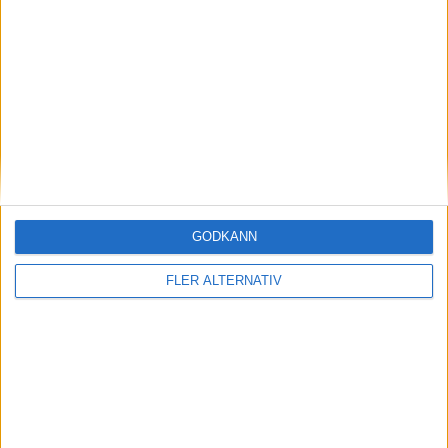
R. Gaylor
(ut.
D. Zhuravlev
)
74 min
M. Issa
(ut.
S. Rehman
)
74 min
A. Tahirovic
(ut.
M. Ahmed
)
81 min
J. Drugge
(ut.
A. Charbachi
)
81 min
A. Flodkvist
(ut.
O. Laaksonen
)
82 min
GODKÄNN
J. Kaller
86 min
FLER ALTERNATIV
H. Atola Meja
88 min
R. Gaylor
90+1 min