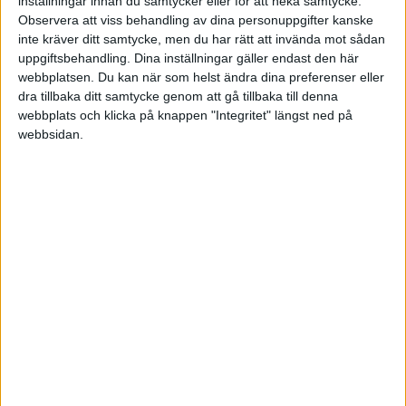
inställningar innan du samtycker eller för att neka samtycke.
Division 1 Södra
Observera att viss behandling av dina personuppgifter kanske
inte kräver ditt samtycke, men du har rätt att invända mot sådan
Sön 7/6, kl 16:00
uppgiftsbehandling. Dina inställningar gäller endast den här
Matchstart
webbplatsen. Du kan när som helst ändra dina preferenser eller
dra tillbaka ditt samtycke genom att gå tillbaka till denna
webbplats och klicka på knappen "Integritet" längst ned på
webbsidan.
HÄNDELSER
1:a halvlek