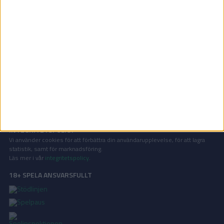
Division 1 Södra | Sön 7/6, kl 16:00
OM TABELLEN.SE
På Tabellen.se kan ni enkelt ta del av tabeller, resultat och skytteligor från
de största sporterna.
KONTAKT
Vill ni annonsera på Tabellen.se? Eller kanske ge förslag på förbättringar?
Oavsett orsak är ni alltid välkomna att
kontakta oss
!
INTEGRITETSPOLICY
Vi använder cookies för att förbättra din användarupplevelse, för att lagra
statistik, samt för marknadsföring.
Läs mer i vår
integritetspolicy
.
18+ SPELA ANSVARSFULLT