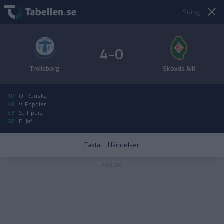
Stäng
4-0
Trelleborg
Skövde AIK
10'
O. Ruuska
48'
V. Poppler
53'
S. Tipura
66'
E. Jaf
Fakta
Händelser