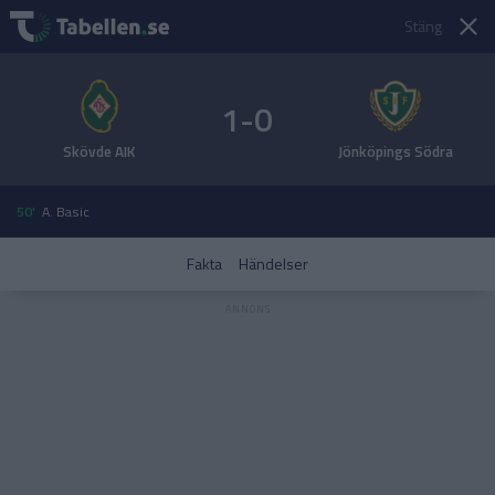
Stäng
1-0
Skövde AIK
Jönköpings Södra
50'
A. Basic
Fakta
Händelser