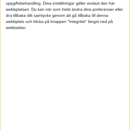
Mån 1/6, kl 19:00
uppgiftsbehandling. Dina inställningar gäller endast den här
Matchstart
webbplatsen. Du kan när som helst ändra dina preferenser eller
dra tillbaka ditt samtycke genom att gå tillbaka till denna
webbplats och klicka på knappen "Integritet" längst ned på
webbsidan.
HÄNDELSER
1:a halvlek
Inga händelser