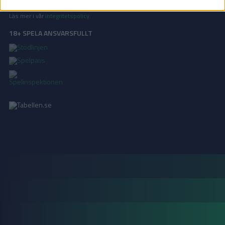
statistik, samt för marknadsföring.
Läs mer i vår
integritetspolicy
.
18+ SPELA ANSVARSFULLT