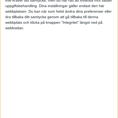
inte kräver ditt samtycke, men du har rätt att invända mot sådan
uppgiftsbehandling. Dina inställningar gäller endast den här
Tis 2/6, kl 19:00
Matchstart
webbplatsen. Du kan när som helst ändra dina preferenser eller
dra tillbaka ditt samtycke genom att gå tillbaka till denna
webbplats och klicka på knappen "Integritet" längst ned på
webbsidan.
HÄNDELSER
1:a halvlek