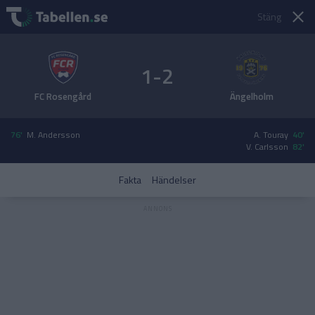
Stäng
1-2
FC Rosengård
Ängelholm
76'
M. Andersson
A. Touray
40'
V. Carlsson
82'
Fakta
Händelser