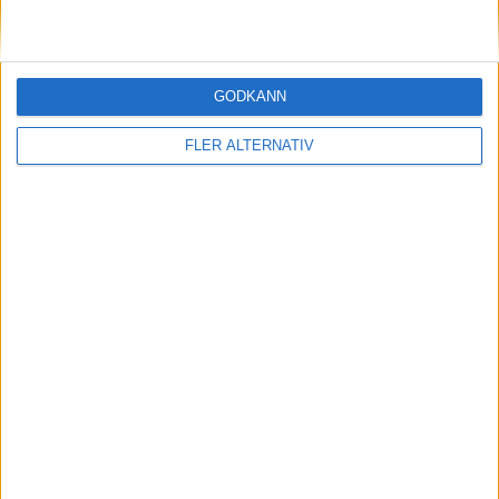
W. Lindberg
(ut.
J. Lynard
)
84 min
A. Dumbuya
(ut.
M. Andersson
)
85 min
GODKÄNN
FLER ALTERNATIV