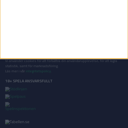
OM TABELLEN.SE
På Tabellen.se kan ni enkelt ta del av tabeller, resultat och skytteligor från
de största sporterna.
KONTAKT
Vill ni annonsera på Tabellen.se? Eller kanske ge förslag på förbättringar?
Oavsett orsak är ni alltid välkomna att
kontakta oss
!
INTEGRITETSPOLICY
Vi använder cookies för att förbättra din användarupplevelse, för att lagra
statistik, samt för marknadsföring.
Läs mer i vår
integritetspolicy
.
18+ SPELA ANSVARSFULLT