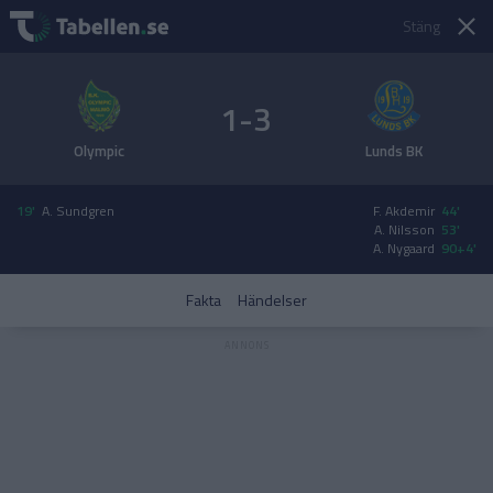
Stäng
1-3
Olympic
Lunds BK
19'
A. Sundgren
F. Akdemir
44'
A. Nilsson
53'
A. Nygaard
90+4'
Fakta
Händelser