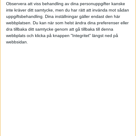
Observera att viss behandling av dina personuppgifter kanske
inte kräver ditt samtycke, men du har rätt att invända mot sådan
Ons 3/6, kl 19:00
uppgiftsbehandling. Dina inställningar gäller endast den här
Matchstart
webbplatsen. Du kan när som helst ändra dina preferenser eller
dra tillbaka ditt samtycke genom att gå tillbaka till denna
webbplats och klicka på knappen "Integritet" längst ned på
webbsidan.
HÄNDELSER
1:a halvlek