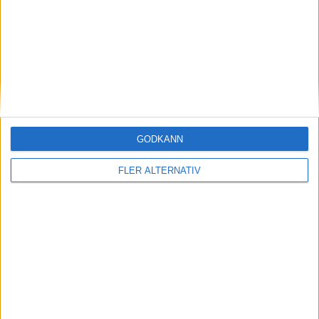
C. Ejimole
(ut.
Y. Mohammed
)
75 min
D. Olofsson
(ut.
D. T. Kolle
)
81 min
A. Mehmedagic
(ut.
A. Nilsson
)
81 min
S. Rana
(ut.
A. Sundgren
)
83 min
GODKÄNN
M. Llumnica
(ut.
A. Karlin
)
FLER ALTERNATIV
83 min
A. Nygaard
90+4 min