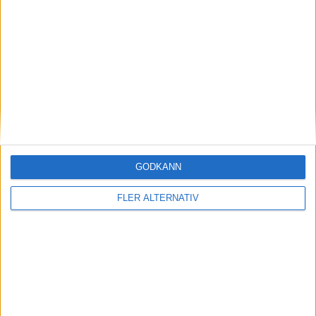
V. Hermansson
(ut.
D. Eze
)
85 min
M. Belouchi
(ut.
E. Forsberg
)
86 min
E. Nordstrom
89 min
V. Linnarsson
(ut.
E. Nordstrom
)
89 min
L. Samuelsson
(ut.
S. Abraham
)
90 min
GODKÄNN
M. Belouchi
90+3 min
FLER ALTERNATIV
V. Nylen
(ut.
S. Sorman
)
90+4 min
S. Johnson
(ut.
E. Skillermo
)
90+4 min