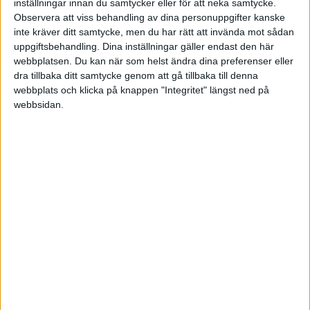
inställningar innan du samtycker eller för att neka samtycke.
Fre 12/9, kl 19:00
Observera att viss behandling av dina personuppgifter kanske
Matchstart
inte kräver ditt samtycke, men du har rätt att invända mot sådan
uppgiftsbehandling. Dina inställningar gäller endast den här
webbplatsen. Du kan när som helst ändra dina preferenser eller
dra tillbaka ditt samtycke genom att gå tillbaka till denna
webbplats och klicka på knappen "Integritet" längst ned på
webbsidan.
HÄNDELSER
1:a halvlek