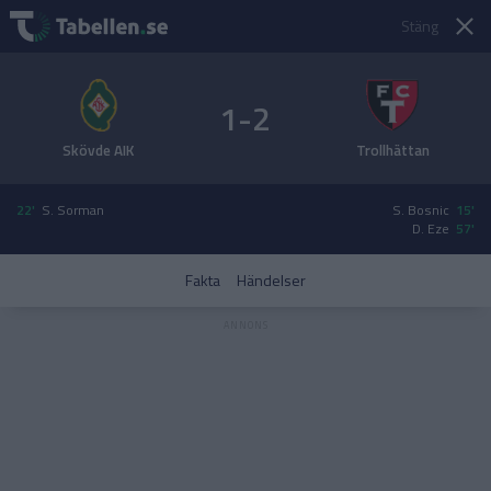
Stäng
1-2
Skövde AIK
Trollhättan
22'
S. Sorman
S. Bosnic
15'
D. Eze
57'
Fakta
Händelser