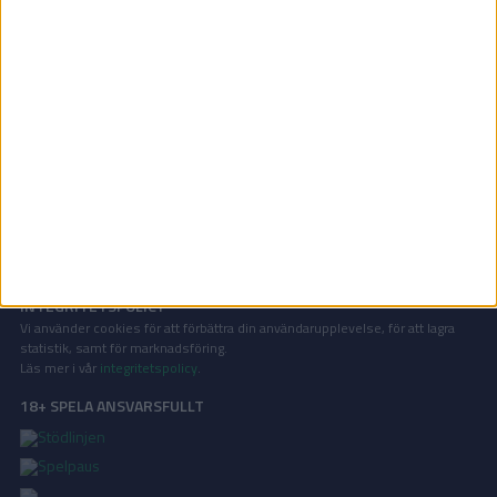
Division 1 Södra | Fre 12/9, kl 19:00
OM TABELLEN.SE
På Tabellen.se kan ni enkelt ta del av tabeller, resultat och skytteligor från
de största sporterna.
KONTAKT
Vill ni annonsera på Tabellen.se? Eller kanske ge förslag på förbättringar?
Oavsett orsak är ni alltid välkomna att
kontakta oss
!
INTEGRITETSPOLICY
Vi använder cookies för att förbättra din användarupplevelse, för att lagra
statistik, samt för marknadsföring.
Läs mer i vår
integritetspolicy
.
18+ SPELA ANSVARSFULLT