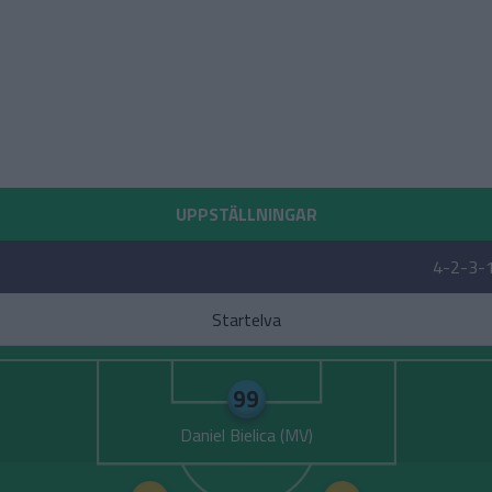
UPPSTÄLLNINGAR
4-2-3-
Startelva
99
Daniel Bielica