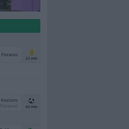
. Floranus
22 min
. Kostons
 Floranus
)
43 min