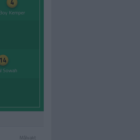
4
Boy Kemper
14
l Sowah
Målvakt