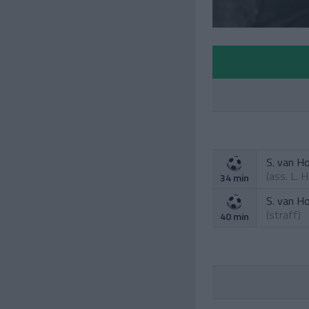
S. van H
(ass.
L. 
34 min
S. van H
(straff)
40 min