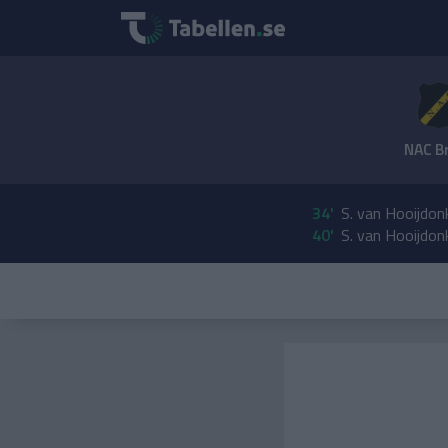
NAC B
34'
S. van Hooijdon
40'
S. van Hooijdonk