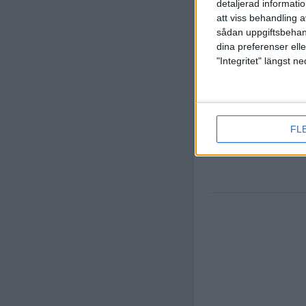
B. Lucas
detaljerad informati
(ut.
C. Va
80 min
att viss behandling 
sådan uppgiftsbehand
dina preferenser elle
"Integritet" längst 
P. Reulen
(ut.
L. Ho
87 min
FL