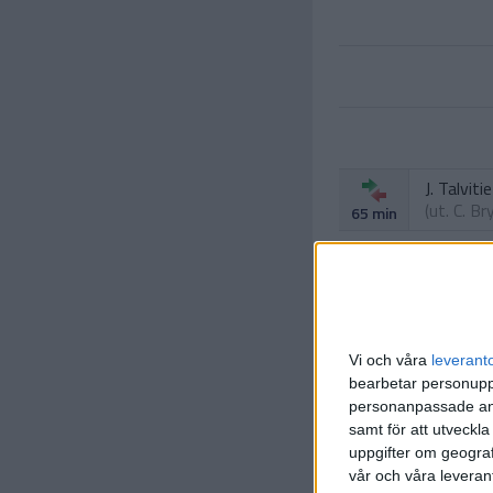
J. Talvitie
(ut.
C. B
65 min
Vi och våra
leverant
C. Leema
bearbetar personuppg
(ut.
M. N
79 min
personanpassade ann
samt för att utveckla
R. Paula
uppgifter om geograf
(ut.
K. S
79 min
vår och våra leverant