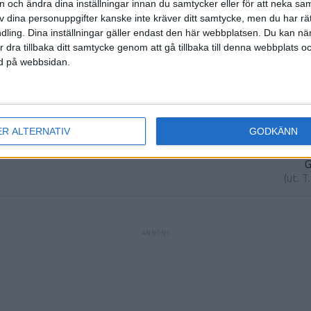
sen
on och ändra dina inställningar innan du samtycker eller för att neka sa
lerius
)
av dina personuppgifter kanske inte kräver ditt samtycke, men du har rä
ling. Dina inställningar gäller endast den här webbplatsen. Du kan nä
S.
r dra tillbaka ditt samtycke genom att gå tillbaka till denna webbplats 
(ut.
K.
ned på webbsidan.
ltby
)
T
ER ALTERNATIV
GODKÄNN
G
(ut.
T