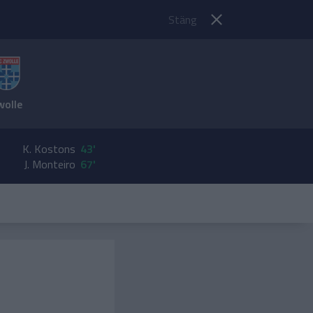
Stäng
wolle
K. Kostons
43'
J. Monteiro
67'