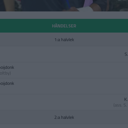
HÄNDELSER
1:a halvlek
S
ooijdonk
Holtby
)
ooijdonk
K
(ass.
S.
2:a halvlek