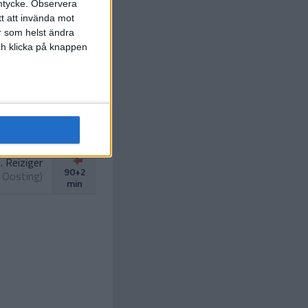
mtycke.
Observera
tt att invända mot
r som helst ändra
 Shoretire
och klicka på knappen
 de Rooij
)
83 min
. Oosting
87 min
. Reiziger
90+2
. Oosting
)
min