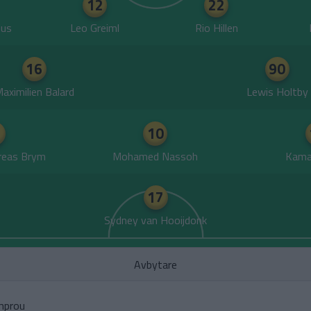
12
22
ius
Leo Greiml
Rio Hillen
16
90
aximilien Balard
Lewis Holtby
10
reas Brym
Mohamed Nassoh
Kama
17
Sydney van Hooijdonk
Avbytare
mprou