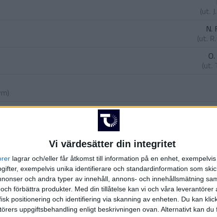
(ut.
J
N. 
(ut.
R
O.
(ut.
rym
)
J
Vi värdesätter din integritet
(ass.
N. F
orer
lagrar och/eller får åtkomst till information på en enhet, exempelvi
ns
ifter, exempelvis unika identifierare och standardinformation som skic
assoh
)
onser och andra typer av innehåll, annons- och innehållsmätning sam
 och förbättra produkter.
Med din tillåtelse kan vi och våra leverantöre
isk positionering och identifiering via skanning av enheten. Du kan klic
owah
)
örers uppgiftsbehandling enligt beskrivningen ovan. Alternativt kan du f