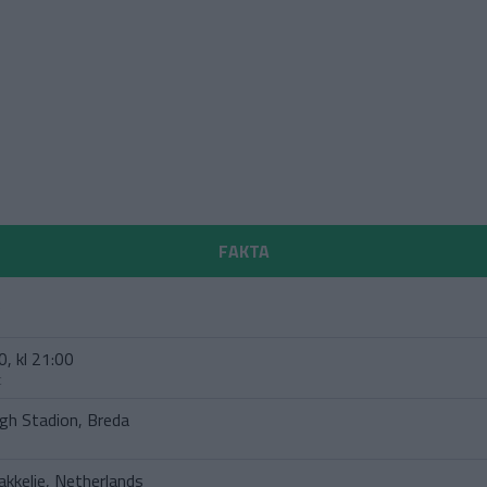
FAKTA
e
, kl 21:00
t
egh Stadion, Breda
kkelie, Netherlands