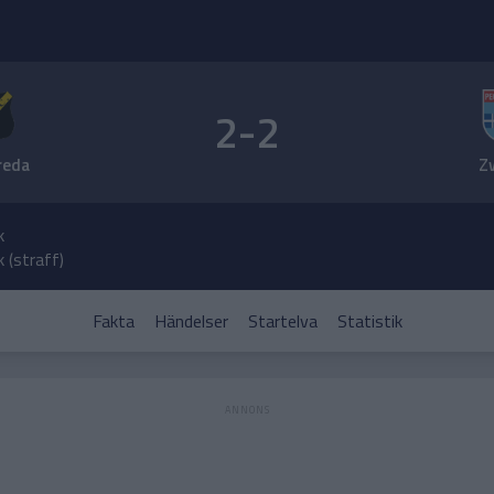
2-2
reda
Z
k
 (straff)
Fakta
Händelser
Startelva
Statistik