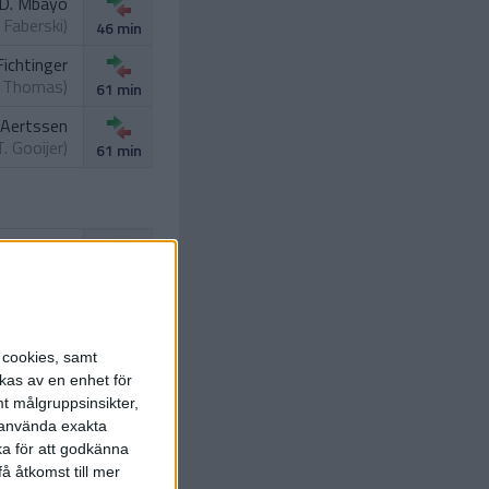
D. Mbayo
. Faberski
)
46 min
Fichtinger
. Thomas
)
61 min
 Aertssen
T. Gooijer
)
61 min
S. Graves
65 min
. Monteiro
ichtinger
)
67 min
s cookies, samt
kas av en enhet för
t målgruppsinsikter,
r använda exakta
ka för att godkänna
å åtkomst till mer