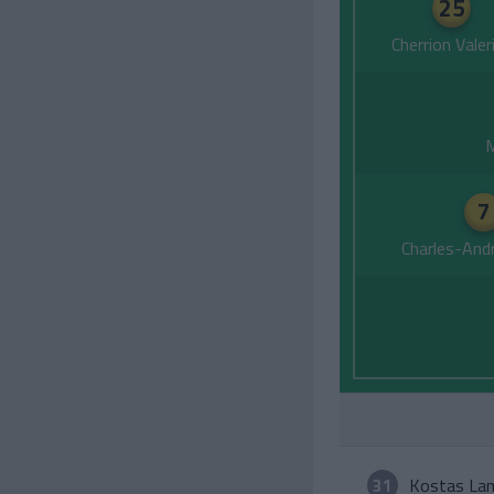
25
Cherrion Valer
M
7
Charles-And
31
Kostas La