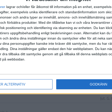
1:a halvlek
orer
lagrar och/eller får åtkomst till information på en enhet, exempelvi
ifter, exempelvis unika identifierare och standardinformation som skic
onser och andra typer av innehåll, annons- och innehållsmätning sam
 och förbättra produkter.
Med din tillåtelse kan vi och våra leverantöre
C.
isk positionering och identifiering via skanning av enheten. Du kan klic
örers uppgiftsbehandling enligt beskrivningen ovan. Alternativt kan du f
on och ändra dina inställningar innan du samtycker eller för att neka sa
2:a halvlek
av dina personuppgifter kanske inte kräver ditt samtycke, men du har rä
ling. Dina inställningar gäller endast den här webbplatsen. Du kan nä
gan
r dra tillbaka ditt samtycke genom att gå tillbaka till denna webbplats 
ned på webbsidan.
nnigan
)
ER ALTERNATIV
GODKÄNN
(ut.
G. 