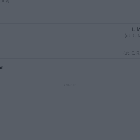
rphy
)
L. 
(ut.
C. 
(ut.
C. R
nn