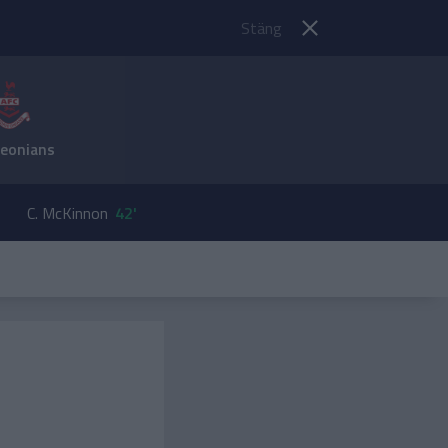
Stäng
ieonians
C. McKinnon
42'