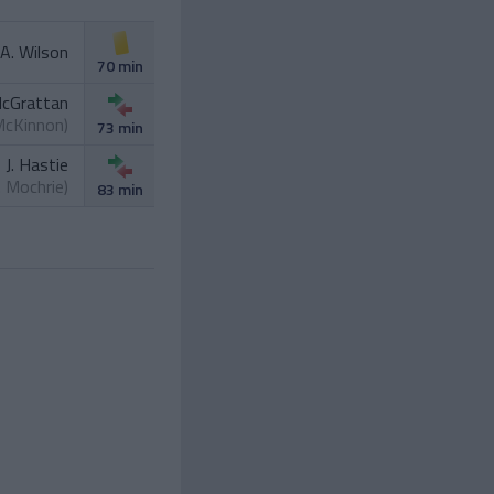
A. Wilson
70 min
McGrattan
McKinnon
)
73 min
J. Hastie
. Mochrie
)
83 min