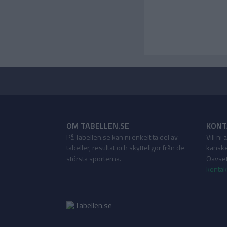
OM TABELLEN.SE
KONT
På Tabellen.se kan ni enkelt ta del av
Vill ni
tabeller, resultat och skytteligor från de
kanske
största sporterna.
Oavsett
kontak