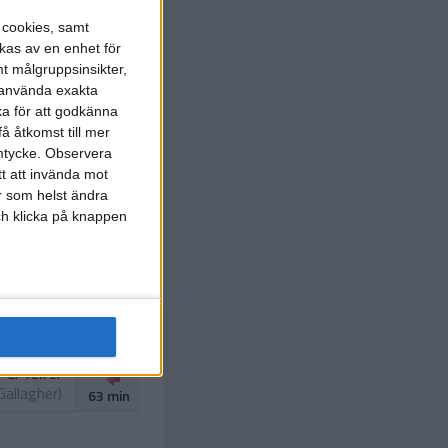
s cookies, samt
kas av en enhet för
t målgruppsinsikter,
r använda exakta
 McKinnon
ka för att godkänna
42 min
å åtkomst till mer
mtycke.
Observera
tt att invända mot
r som helst ändra
och klicka på knappen
C. Ross
50 min
C. Telfer
Gallagher
)
63 min