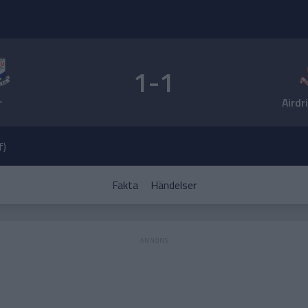
1-1
r
Airdr
f)
Fakta
Händelser