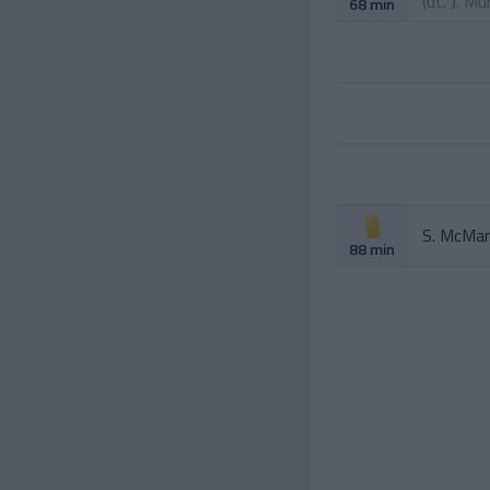
(ut.
J. Mu
68 min
S. McMa
88 min