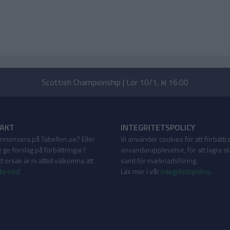
Scottish Championship | Lör 10/1, kl 16:00
AKT
INTEGRITETSPOLICY
 annonsera på Tabellen.se? Eller
Vi använder cookies för att förbättr
 ge förslag på förbättringar?
användarupplevelse, för att lagra sta
 orsak är ni alltid välkomna att
samt för marknadsföring.
ta oss
!
Läs mer i vår
integritetspolicy
.