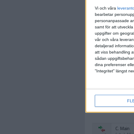
Vi och våra
leverant
J. Murphy
bearbetar personuppg
(straff)
29 min
personanpassade ann
samt för att utveckla
uppgifter om geograf
vår och våra leverant
detaljerad informati
att viss behandling 
sådan uppgiftsbehand
S. Banni
dina preferenser elle
48 min
"Integritet" längst 
J. Bonnar
(ut.
S. Ba
62 min
FL
C. Main