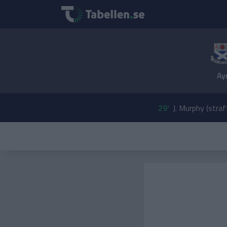
Ay
29'
J. Murphy (straf