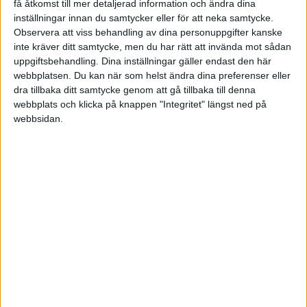
få åtkomst till mer detaljerad information och ändra dina
Sön 14/6, kl 13:00
inställningar innan du samtycker eller för att neka samtycke.
Matchstart
Observera att viss behandling av dina personuppgifter kanske
inte kräver ditt samtycke, men du har rätt att invända mot sådan
uppgiftsbehandling. Dina inställningar gäller endast den här
webbplatsen. Du kan när som helst ändra dina preferenser eller
dra tillbaka ditt samtycke genom att gå tillbaka till denna
webbplats och klicka på knappen "Integritet" längst ned på
webbsidan.
HÄNDELSER
1:a halvlek