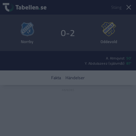
Stäng
0-2
Norrby
Oddevold
A. Almqvist
50'
Y. Abdulazeez (självmål)
87'
Fakta
Händelser