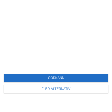
L. Bjorninger
(ut.
J. Johansson
)
71 min
A. Almqvist
76 min
T. Linderoth
79 min
J. Merbom Adolfsoon
81 min
J. Albin
(ut.
H. Engstrom
)
82 min
E. Gono
(ut.
E. Forsberg
)
82 min
M. Bahno
GODKÄNN
(ut.
O. Kjellman Olblad
)
82 min
M. Holte
FLER ALTERNATIV
(ut.
J. Bichis
)
82 min
Y. Abdulazeez
(självmål)
87 min