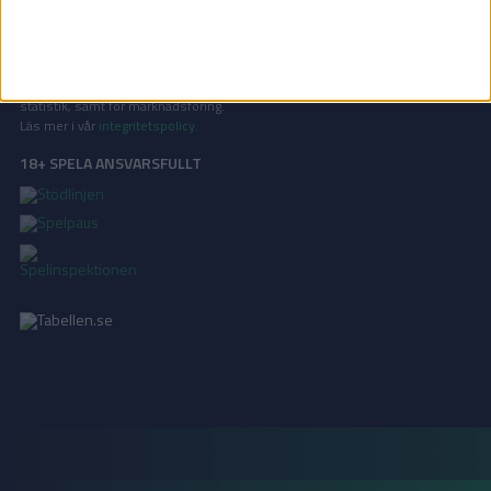
Vill ni annonsera på Tabellen.se? Eller kanske ge förslag på förbättringar?
Oavsett orsak är ni alltid välkomna att
kontakta oss
!
INTEGRITETSPOLICY
Vi använder cookies för att förbättra din användarupplevelse, för att lagra
statistik, samt för marknadsföring.
Läs mer i vår
integritetspolicy
.
18+ SPELA ANSVARSFULLT