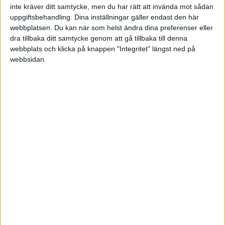
Sön 14/6, kl 15:00
inte kräver ditt samtycke, men du har rätt att invända mot sådan
Matchstart
uppgiftsbehandling. Dina inställningar gäller endast den här
webbplatsen. Du kan när som helst ändra dina preferenser eller
dra tillbaka ditt samtycke genom att gå tillbaka till denna
webbplats och klicka på knappen "Integritet" längst ned på
webbsidan.
HÄNDELSER
1:a halvlek
A. Yasin