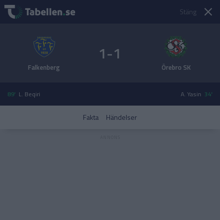
Stäng
1-1
Falkenberg
Örebro SK
89'
L. Beqiri
A. Yasin
34'
Fakta
Händelser