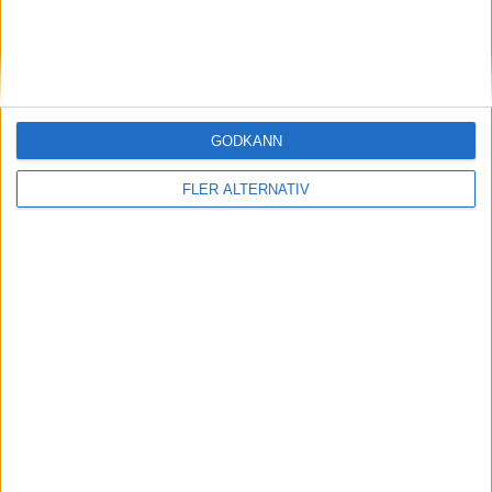
(ut.
L. Borgstrom
)
85 min
E. Ibrahimbegovic
(ut.
K. Holmberg
)
85 min
L. Beqiri
89 min
GODKÄNN
H. Dana
(ut.
A. Yakoub
)
90 min
FLER ALTERNATIV