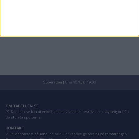
Superettan | Ons 10/6, kl 19:00
OM TABELLEN.SE
På Tabellen.se kan ni enkelt ta del av tabeller, resultat och skytteligor från
de största sporterna.
KONTAKT
Vill ni annonsera på Tabellen.se? Eller kanske ge förslag på förbättringar?