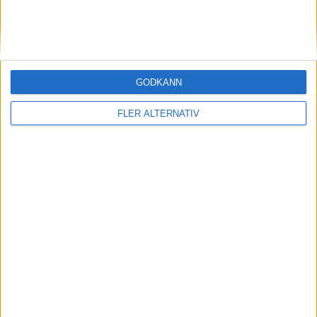
Avbytare
29
Daniel Strindholm
Målvakt
18
Joakim Lindner
Försvarare
GODKÄNN
3
Hampus Zackrisson
Försvarare
FLER ALTERNATIV
6
Oliver Silverholt
Försvarare
15
Noah Johansson
Mittfältare
24
Oliver Bryneus
Mittfältare
16
Anton Thorsson
Mittfältare
9
Aulon Bitiqi
Anfallare
20
Olle Werner
Anfallare
Tränare