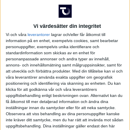
Ons 10/6, kl 19:00
Matchstart
Varberg Energi Arena, Varberg
Vi värdesätter din integritet
Arena
Vi och våra
leverantorer
lagrar och/eller får åtkomst till
Niclas Karlsson, Sweden
information på en enhet, exempelvis cookies, samt bearbetar
Domare
personuppgifter, exempelvis unika identifierare och
standardinformation som skickas av en enhet för
personanpassade annonser och andra typer av innehåll,
annons- och innehållsmätning samt målgruppsinsikter, samt för
att utveckla och förbättra produkter.
Med din tillåtelse kan vi och
våra leverantörer använda exakta uppgifter om geografisk
positionering och identifiering via skanning av enheten. Du kan
klicka för att godkänna vår och våra leverantörers
uppgiftsbehandling enligt beskrivningen ovan. Alternativt kan du
få åtkomst till mer detaljerad information och ändra dina
inställningar innan du samtycker eller för att neka samtycke.
Observera att viss behandling av dina personuppgifter kanske
inte kräver ditt samtycke, men du har rätt att invända mot sådan
uppgiftsbehandling. Dina inställningar gäller endast den här