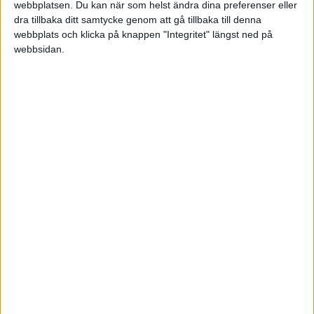
webbplatsen. Du kan när som helst ändra dina preferenser eller
HÄNDELSER
dra tillbaka ditt samtycke genom att gå tillbaka till denna
webbplats och klicka på knappen "Integritet" längst ned på
webbsidan.
1:a halvlek
W. Arlig
(ass.
S. Borgelin
)
29 min
C. Axede
44 min
2:a halvlek
J. Nilsson
72 min
O. Bryneus
(ut.
S. Borgelin
)
72 min
A. Bitiqi
(ut.
W. Arlig
)
72 min
N. Johansson
(ut.
E. Sadiku
)
72 min