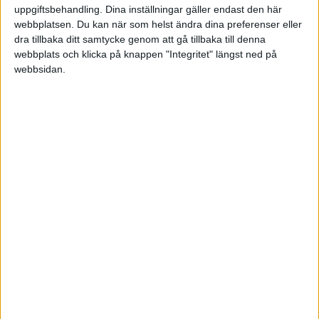
uppgiftsbehandling. Dina inställningar gäller endast den här
webbplatsen. Du kan när som helst ändra dina preferenser eller
HÄNDELSER
dra tillbaka ditt samtycke genom att gå tillbaka till denna
webbplats och klicka på knappen "Integritet" längst ned på
1:a halvlek
webbsidan.
C. Capotondi
(ass.
A. Egnell
)
6 min
S. Grieve
45+4 min
2:a halvlek
K. Jensen
(ut.
M. Bjorkqvist
)
46 min
K. Jensen
(ass.
A. Egnell
)
63 min
D. Amadou
(ut.
L. Sadiku
)
63 min
C. Capotondi