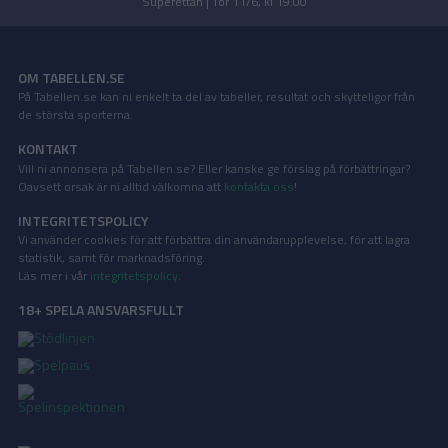
Superettan | Tor 11/6, kl 19:00
OM TABELLEN.SE
På Tabellen.se kan ni enkelt ta del av tabeller, resultat och skytteligor från
de största sporterna.
KONTAKT
Vill ni annonsera på Tabellen.se? Eller kanske ge förslag på förbättringar?
Oavsett orsak är ni alltid välkomna att
kontakta oss
!
INTEGRITETSPOLICY
Vi använder cookies för att förbättra din användarupplevelse, för att lagra
statistik, samt för marknadsföring.
Läs mer i vår
integritetspolicy
.
18+ SPELA ANSVARSFULLT