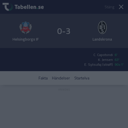
Stäng
0-3
Helsingborgs IF
Landskrona
C. Capotondi
6'
K. Jensen
63'
E. Sylisufaj (straff)
90+1'
Fakta
Händelser
Startelva