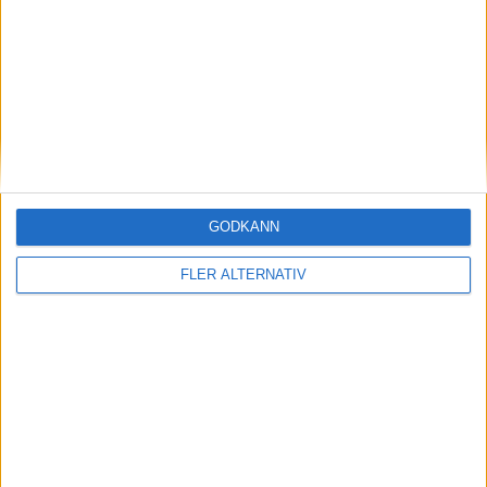
Johan Brattberg
58
3
2
5
Clancy Valère
Jakob Voelkerling
Obafemi Awodesu
Simon Bengtsson
Biten
Persson
31
26
14
10
Alvin Nordin
Loret Sadiku
Lukas Kjellnas
Max Svensson
GODKÄNN
FLER ALTERNATIV
8
9
Ervin Gigović
Alexander Johansson
Avbytare
40
Victor Wagnborg
Målvakt