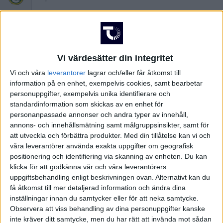
Tor 11/6, kl 19:00
Matchstart
Olympia, Helsingborg
Arena
Vi värdesätter din integritet
Vi och våra
leverantorer
lagrar och/eller får åtkomst till
Jasmin Svraka, Sweden
information på en enhet, exempelvis cookies, samt bearbetar
Domare
personuppgifter, exempelvis unika identifierare och
standardinformation som skickas av en enhet för
personanpassade annonser och andra typer av innehåll,
annons- och innehållsmätning samt målgruppsinsikter, samt för
att utveckla och förbättra produkter.
Med din tillåtelse kan vi och
våra leverantörer använda exakta uppgifter om geografisk
positionering och identifiering via skanning av enheten. Du kan
klicka för att godkänna vår och våra leverantörers
uppgiftsbehandling enligt beskrivningen ovan. Alternativt kan du
få åtkomst till mer detaljerad information och ändra dina
inställningar innan du samtycker eller för att neka samtycke.
Observera att viss behandling av dina personuppgifter kanske
inte kräver ditt samtycke, men du har rätt att invända mot sådan