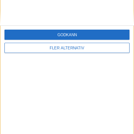
Avbytare
39
Blażej Sapielak
Målvakt
13
Sigge Jansson
Försvarare
GODKÄNN
4
Samuel Ohlsson
Försvarare
FLER ALTERNATIV
15
Souleymane Coulibaly
Försvarare
19
Erik Freij
Försvarare
17
Fred Bozicevic
Mittfältare
24
Mohamed Kamara
Mittfältare
28
Mamadou Cellou Diallo
Mittfältare
34
Benjamin Zulovic
Anfallare
Tränare