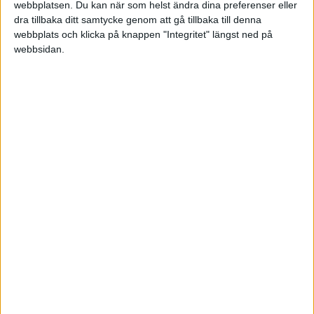
webbplatsen. Du kan när som helst ändra dina preferenser eller
HÄNDELSER
dra tillbaka ditt samtycke genom att gå tillbaka till denna
webbplats och klicka på knappen "Integritet" längst ned på
webbsidan.
1:a halvlek
S. Jansson
(ut.
L. Robertsson
)
41 min
2:a halvlek
L. Mehmeti
(ass.
A. Harabi
)
51 min
M. Fazal
63 min
F. Bozicevic
(ut.
I. Abdulrazak
)
68 min
M. Kamara
(ut.
J. Rapp
)
68 min
C. Aphrem
(ut.
L. Mehmeti
)
76 min