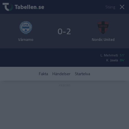
Stäng
0-2
Värnamo
Nordic United
L. Mehmeti
51'
K. Jawla
84'
Fakta
Händelser
Startelva