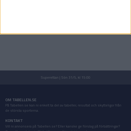
Superettan | Sön 31/5, kl 15:00
OM TABELLEN.SE
På Tabellen.se kan ni enkelt ta del av tabeller, resultat och skytteligor från
de största sporterna.
KONTAKT
Vill ni annonsera på Tabellen.se? Eller kanske ge förslag på förbättringar?