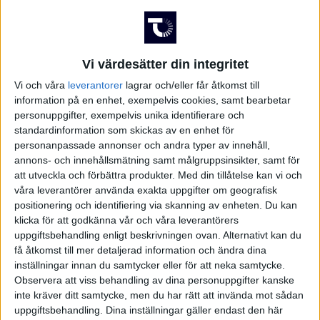
Sön 31/5, kl 15:00
Matchstart
Finnvedsvallen, Varnamo
Vi värdesätter din integritet
Arena
Vi och våra
leverantorer
lagrar och/eller får åtkomst till
Richard Sundell, Sweden
information på en enhet, exempelvis cookies, samt bearbetar
Domare
personuppgifter, exempelvis unika identifierare och
standardinformation som skickas av en enhet för
personanpassade annonser och andra typer av innehåll,
annons- och innehållsmätning samt målgruppsinsikter, samt för
att utveckla och förbättra produkter.
Med din tillåtelse kan vi och
våra leverantörer använda exakta uppgifter om geografisk
positionering och identifiering via skanning av enheten. Du kan
klicka för att godkänna vår och våra leverantörers
uppgiftsbehandling enligt beskrivningen ovan. Alternativt kan du
få åtkomst till mer detaljerad information och ändra dina
inställningar innan du samtycker eller för att neka samtycke.
Observera att viss behandling av dina personuppgifter kanske
inte kräver ditt samtycke, men du har rätt att invända mot sådan
uppgiftsbehandling. Dina inställningar gäller endast den här