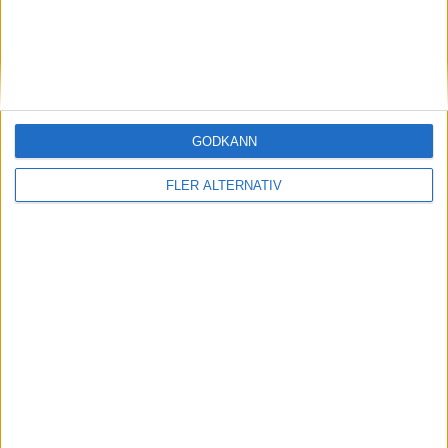
Avbytare
33
Michael Hartmann
Målvakt
GODKÄNN
2
Aapo Mäenpää
Försvarare
3
Kingsley Gyamfi
Försvarare
FLER ALTERNATIV
20
Musa Jatta
Försvarare
29
Karl Wendt
Mittfältare
6
Noah Söderberg
Mittfältare
24
Al-Hussein Shakir
Mittfältare
10
Oscar Uddenäs
Anfallare
18
Musa Njie
Anfallare