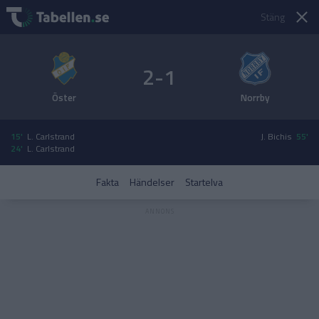
Stäng
2-1
Öster
Norrby
15'
L. Carlstrand
J. Bichis
55'
24'
L. Carlstrand
Fakta
Händelser
Startelva