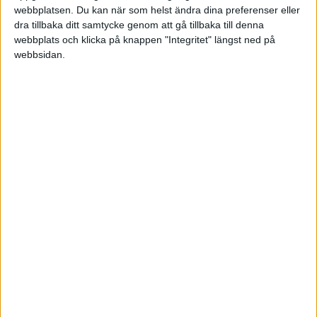
webbplatsen. Du kan när som helst ändra dina preferenser eller
HÄNDELSER
dra tillbaka ditt samtycke genom att gå tillbaka till denna
webbplats och klicka på knappen "Integritet" längst ned på
1:a halvlek
webbsidan.
L. Carlstrand
(ass.
H. Bladh Pijaca
)
15 min
L. Carlstrand
(ass.
D. Olsson
)
24 min
2:a halvlek
K. Liimatainen
51 min
J. Bichis
(ass.
J. Johansson
)
55 min
O. Uddenas
(ut.
M. Tamminen
)
62 min
K. Wendt
(ut.
F. Olsson
)
62 min