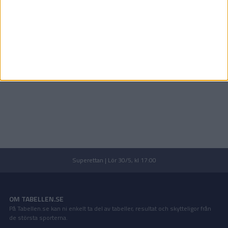
Superettan | Lör 30/5, kl 17:00
OM TABELLEN.SE
På Tabellen.se kan ni enkelt ta del av tabeller, resultat och skytteligor från
de största sporterna.