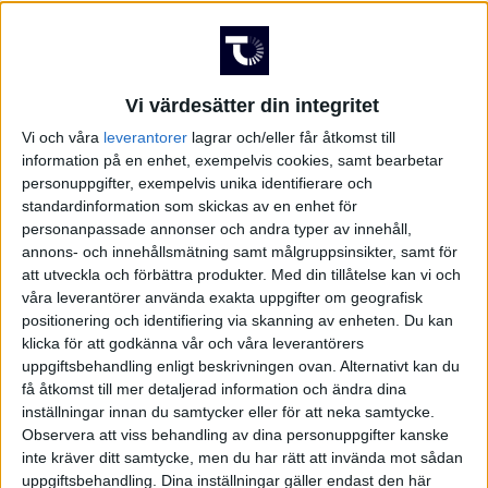
Lör 30/5, kl 17:00
Matchstart
Spiris Arena, Vaxjo
Vi värdesätter din integritet
Arena
Vi och våra
leverantorer
lagrar och/eller får åtkomst till
Rambod Beigi, Sweden
information på en enhet, exempelvis cookies, samt bearbetar
Domare
personuppgifter, exempelvis unika identifierare och
standardinformation som skickas av en enhet för
personanpassade annonser och andra typer av innehåll,
annons- och innehållsmätning samt målgruppsinsikter, samt för
att utveckla och förbättra produkter.
Med din tillåtelse kan vi och
våra leverantörer använda exakta uppgifter om geografisk
positionering och identifiering via skanning av enheten. Du kan
klicka för att godkänna vår och våra leverantörers
uppgiftsbehandling enligt beskrivningen ovan. Alternativt kan du
få åtkomst till mer detaljerad information och ändra dina
inställningar innan du samtycker eller för att neka samtycke.
Observera att viss behandling av dina personuppgifter kanske
inte kräver ditt samtycke, men du har rätt att invända mot sådan
uppgiftsbehandling. Dina inställningar gäller endast den här