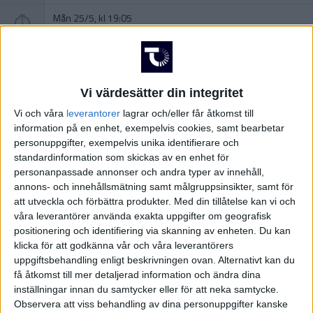
Mån 25/5, kl 19:05
Matchstart
PlatinumCars Arena, Norrkoping
Arena
Vi värdesätter din integritet
Jasmin Svraka, Sweden
Domare
Vi och våra
leverantorer
lagrar och/eller får åtkomst till
information på en enhet, exempelvis cookies, samt bearbetar
personuppgifter, exempelvis unika identifierare och
standardinformation som skickas av en enhet för
personanpassade annonser och andra typer av innehåll,
annons- och innehållsmätning samt målgruppsinsikter, samt för
att utveckla och förbättra produkter.
Med din tillåtelse kan vi och
våra leverantörer använda exakta uppgifter om geografisk
positionering och identifiering via skanning av enheten. Du kan
klicka för att godkänna vår och våra leverantörers
uppgiftsbehandling enligt beskrivningen ovan. Alternativt kan du
få åtkomst till mer detaljerad information och ändra dina
inställningar innan du samtycker eller för att neka samtycke.
Observera att viss behandling av dina personuppgifter kanske