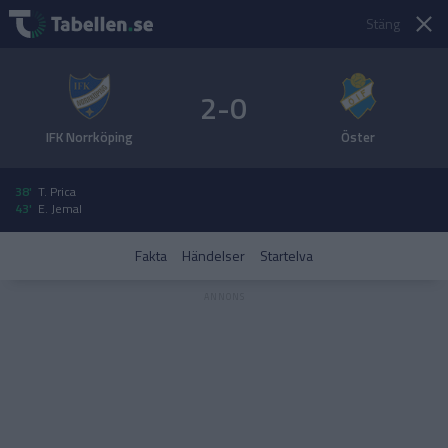
Stäng
2-0
IFK Norrköping
Öster
38'
T. Prica
43'
E. Jemal
Fakta
Händelser
Startelva