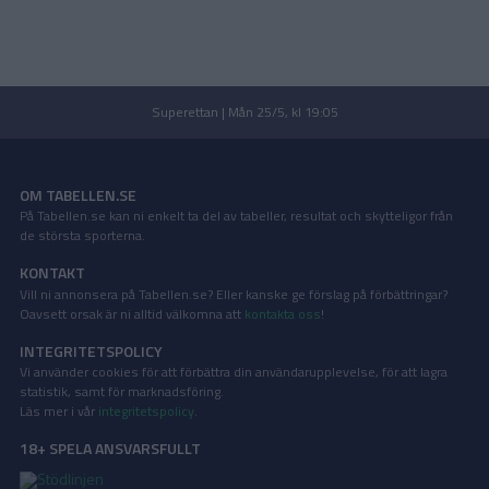
Superettan | Mån 25/5, kl 19:05
OM TABELLEN.SE
På Tabellen.se kan ni enkelt ta del av tabeller, resultat och skytteligor från
de största sporterna.
KONTAKT
Vill ni annonsera på Tabellen.se? Eller kanske ge förslag på förbättringar?
Oavsett orsak är ni alltid välkomna att
kontakta oss
!
INTEGRITETSPOLICY
Vi använder cookies för att förbättra din användarupplevelse, för att lagra
statistik, samt för marknadsföring.
Läs mer i vår
integritetspolicy
.
18+ SPELA ANSVARSFULLT