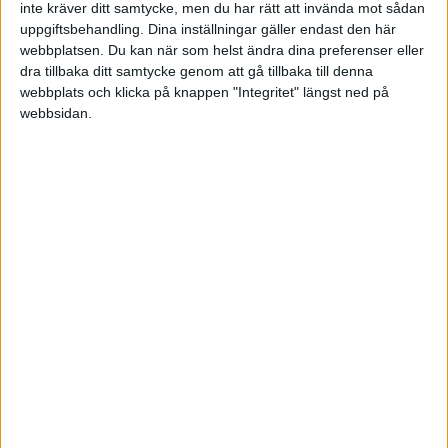
inte kräver ditt samtycke, men du har rätt att invända mot sådan
HÄNDELSER
uppgiftsbehandling. Dina inställningar gäller endast den här
webbplatsen. Du kan när som helst ändra dina preferenser eller
dra tillbaka ditt samtycke genom att gå tillbaka till denna
1:a halvlek
webbplats och klicka på knappen "Integritet" längst ned på
webbsidan.
T. Sandberg
34 min
T. Prica
(ass.
R. Nelson
)
38 min
E. Jemal
(ass.
T. Sandberg
)
43 min
N. Sernelius
45+2 min
2:a halvlek
D. Olsson
59 min
F. Holst-Larsen
(ut.
N. Sernelius
)
60 min