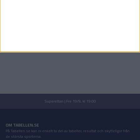
Superettan | Fre 19/9, kl 19:00
OM TABELLEN.SE
På Tabellen.se kan ni enkelt ta del av tabeller, resultat och skytteligor från
de största sporterna.