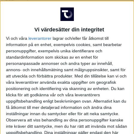
Fre 19/9, kl 19:00
Matchstart
Falcon Alkoholfri Arena, Falkenberg
Vi värdesätter din integritet
Arena
Vi och våra
leverantorer
lagrar och/eller får åtkomst till
information på en enhet, exempelvis cookies, samt bearbetar
Fredrik Alknas, Sweden
Domare
personuppgifter, exempelvis unika identifierare och
standardinformation som skickas av en enhet för
personanpassade annonser och andra typer av innehåll,
annons- och innehållsmätning samt målgruppsinsikter, samt för
att utveckla och förbättra produkter.
Med din tillåtelse kan vi och
våra leverantörer använda exakta uppgifter om geografisk
positionering och identifiering via skanning av enheten. Du kan
klicka för att godkänna vår och våra leverantörers
uppgiftsbehandling enligt beskrivningen ovan. Alternativt kan du
få åtkomst till mer detaljerad information och ändra dina
inställningar innan du samtycker eller för att neka samtycke.
Observera att viss behandling av dina personuppgifter kanske
inte kräver ditt samtycke, men du har rätt att invända mot sådan
uppgiftsbehandling. Dina inställningar gäller endast den här