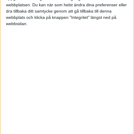
webbplatsen. Du kan när som helst ändra dina preferenser eller
dra tillbaka ditt samtycke genom att gå tillbaka till denna
HÄNDELSER
webbplats och klicka på knappen "Integritet" längst ned på
webbsidan.
1:a halvlek
N. Bertilsson
(ass.
L. Sibelius
)
3 min
V. Ekblom
(ass.
N. Bertilsson
)
25 min
2:a halvlek
T. Sandberg
(ut.
M. Jelassi
)
46 min
V. Ekblom
(ass.
O. Lindberg
)
56 min
L. Shahin
(ut.
V. Ekblom
)
60 min
D. Olsson
(ut.
M. Palomino
)