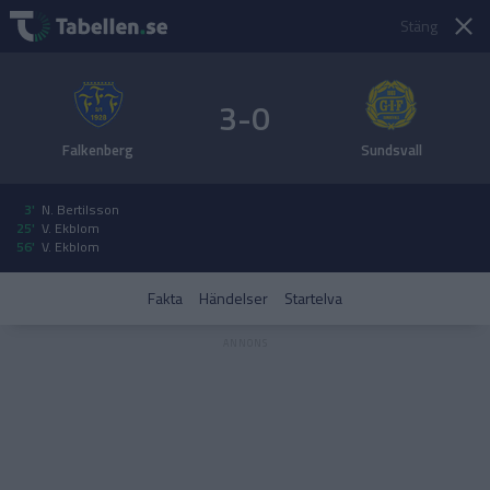
Stäng
3-0
Falkenberg
Sundsvall
3'
N. Bertilsson
25'
V. Ekblom
56'
V. Ekblom
Fakta
Händelser
Startelva