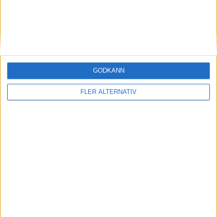
Oskar Lindberg
Godwin Aguda
Melker Nilsson
Lucas Sibelius
22
21
Viktor Ekblom
Albin Andersson
GODKÄNN
Avbytare
FLER ALTERNATIV
31
Gustav Lillienberg
Målvakt
5
Noel Hansson
Försvarare
2
Gabriel Johansson
Försvarare
16
Hampus Kallstrom
Mittfältare
10
Shahin Leonardo Farah
Anfallare
14
Isaac Shears
Anfallare
Seif Ali Hindi