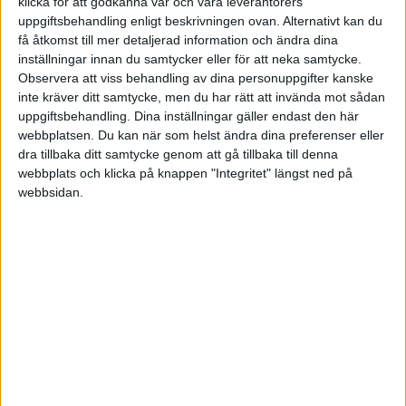
klicka för att godkänna vår och våra leverantörers
HÄNDELSER
uppgiftsbehandling enligt beskrivningen ovan. Alternativt kan du
få åtkomst till mer detaljerad information och ändra dina
1:a halvlek
inställningar innan du samtycker eller för att neka samtycke.
Observera att viss behandling av dina personuppgifter kanske
Inga händelser
inte kräver ditt samtycke, men du har rätt att invända mot sådan
uppgiftsbehandling. Dina inställningar gäller endast den här
webbplatsen. Du kan när som helst ändra dina preferenser eller
2:a halvlek
dra tillbaka ditt samtycke genom att gå tillbaka till denna
webbplats och klicka på knappen "Integritet" längst ned på
O. Kjellman Olblad
(ut.
Y. Rafael
)
webbsidan.
55 min
J. Arvidsson
(ass.
P. Carlsson
)
56 min
O. Iglicar
(ut.
E. Derviskadic
)
67 min
V. Poppler
(ut.
L. Tornblad
)
67 min
O. Lofstrom
(ut.
K. Bohm
)
68 min
K. Kack Ofordu