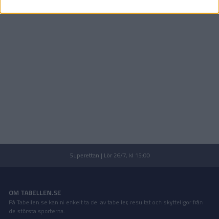
Superettan | Lör 26/7, kl 15:00
OM TABELLEN.SE
På Tabellen.se kan ni enkelt ta del av tabeller, resultat och skytteligor från
de största sporterna.