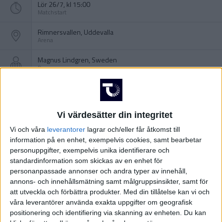
Lör 26/7, kl 15:00
Matchstart
Rimnersvallen, Uddevalla
Arena
Magnus Lindgren, Sweden
Domare
Vi värdesätter din integritet
Vi och våra
leverantorer
lagrar och/eller får åtkomst till
information på en enhet, exempelvis cookies, samt bearbetar
personuppgifter, exempelvis unika identifierare och
standardinformation som skickas av en enhet för
personanpassade annonser och andra typer av innehåll,
annons- och innehållsmätning samt målgruppsinsikter, samt för
att utveckla och förbättra produkter.
Med din tillåtelse kan vi och
våra leverantörer använda exakta uppgifter om geografisk
positionering och identifiering via skanning av enheten. Du kan