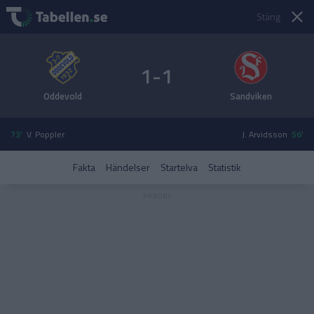
Stäng
1-1
Oddevold
Sandviken
73'
V. Poppler
J. Arvidsson
56'
Fakta
Händelser
Startelva
Statistik