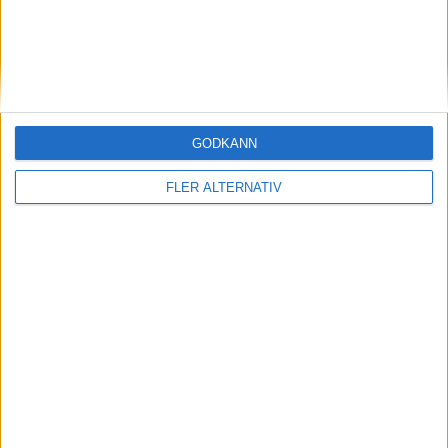
SANDVIKEN
4-3-3
Plan
Lista
Startelva
1
GODKÄNN
Hannes Sveijer
FLER ALTERNATIV
26
45
23
12
Linus Tagesson
Kasper Harletun
Emil Engqvist
Christopher
Redenstrand
11
8
15
Karl Bohm
Daniel Soderberg
Filip Olsson
10
7
20