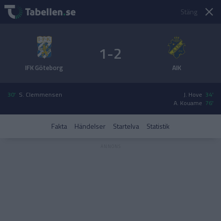
Stäng
1-2
IFK Göteborg
AIK
30'
S. Clemmensen
J. Hove
34'
A. Kouame
76'
Fakta
Händelser
Startelva
Statistik