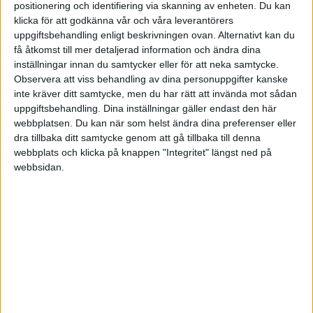
positionering och identifiering via skanning av enheten. Du kan
HÄNDELSER
klicka för att godkänna vår och våra leverantörers
uppgiftsbehandling enligt beskrivningen ovan. Alternativt kan du
få åtkomst till mer detaljerad information och ändra dina
1:a halvlek
inställningar innan du samtycker eller för att neka samtycke.
Observera att viss behandling av dina personuppgifter kanske
L. Bergquist
inte kräver ditt samtycke, men du har rätt att invända mot sådan
15 min
uppgiftsbehandling. Dina inställningar gäller endast den här
S. Clemmensen
webbplatsen. Du kan när som helst ändra dina preferenser eller
(ass.
F. Eriksson
)
30 min
dra tillbaka ditt samtycke genom att gå tillbaka till denna
J. Hove
webbplats och klicka på knappen "Integritet" längst ned på
(ass.
T. Ayari
)
34 min
webbsidan.
2:a halvlek
A. Mujanic
(ut.
A. Ali
)
46 min
V. Andersson
(ut.
K. Filling
)
46 min
A. Faqa
(ut.
F. Nissen
)
64 min